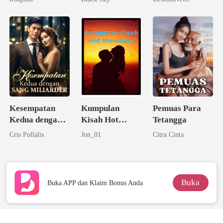
Kesempatan
Kumpulan
Pemuas Para
Kedua dengan
Kisah Hot
Tetangga
Sang Miliarder
Membara
Cris Pollalis
Jon_01
Citra Cinta
Buka
Buka APP dan Klaim Bonus Anda