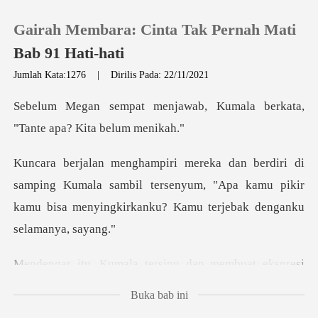
Gairah Membara: Cinta Tak Pernah Mati
Bab 91 Hati-hati
Jumlah Kata:1276
|
Dirilis Pada: 22/11/2021
0
wab, Kumala berkata,
"Tant
Pengisian Ulang
ng Kumala sambil tersenyum, "Apa kamu pikir
Riwayat Membaca
kamu bisa me
Keluar
an membuat ekspresi
Unduh Aplikasi
jengkel di
Buka bab ini