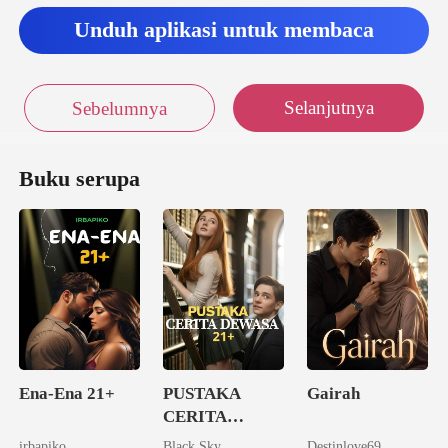
Unduh aplikasi untuk membaca
Selanjutnya
Sebelumnya
Buku serupa
Ena-Ena 21+
PUSTAKA
Gairah
CERITA
DEWASA 21+
irbapiko
Black Sky
Destinlove69