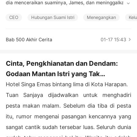
Cerita Pilihan
dia menceraikan suaminya, James, dan meninggalkan k
ota.

CEO
Hubungan Suami Istri
Menegangkan
Kel
 Namun, enam tahun kemudian, dia kembali dengan sai
ngan ulung mantan suaminya.  Bangkit seperti terlahir k
embali dari kematian, dia bersumpah untuk membuat se
Bab 500 Akhir Cerita
01-17 15:43
mua orang membayar apa yang telah mereka lakukan p
adanya.

Cinta, Pengkhianatan dan Dendam:
 Dia hanya menerima bekerja dengan James untuk mem
Godaan Mantan Istri yang Tak
balas dendam, tetapi sedikit yang dia tahu bahwa dia t
elah menjadi mangsanya.  Dalam permainan antara cint
Tertahankan Bab 1 Kembalinya Sang
Hotel Singa Emas bintang lima di Kota Harapan.
a dan keinginan, tak satu pun dari mereka yang tahu ma
Dewi
na yang akan menang pada akhirnya.
Tuan Sanjaya dijadwalkan untuk menghadiri
pesta makan malam. Sebelum dia tiba di pesta
itu, rumor mengenai pasangan kencannya yang
sangat cantik sudah tersebar luas. Seluruh dunia