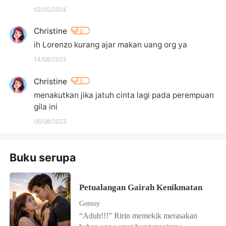
02/05/2024
Christine
0
ih Lorenzo kurang ajar makan uang org ya
14/08/2023
Christine
0
menakutkan jika jatuh cinta lagi pada perempuan 
gila ini
06/08/2023
Buku serupa
Petualangan Gairah Kenikmatan
Gemoy
“Aduh!!!” Ririn memekik merasakan