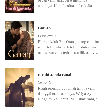
beban yang amat berat menimpa
tubuhnya. Kami berdua ambruk dia
dengan posisi terlentang, aku
menindihnya dan dada kami saling
menempel erat. Sejenak mata kami
bertemu, dadanya terasa kenyal
Gairah
mengganjal dadaku, wajahnya memerah
Destinlove69
nafasnya memburu, aku merasakan
Blurb : Adult 21+ Orang bilang cinta itu
adikku mengeras di balik celana panjang
indah tetapi akankah tetap indah kalau
ku, tiba-tiba dia mendesah. “Ahhh,
merasakan cinta terhadap milik orang
Randy masukin aja!” pekik Ririn.
lain. Milik seseorang yang kita sayangi
Birahi Janda Binal
Gemoy N
Kisah seorang ibu rumah tangga yang
ditinggal mati suaminya. Widya Ayu
Ningrum (24 Tahun) Mulustrasi yang ada
hanya sebagai bentuk pemggambran