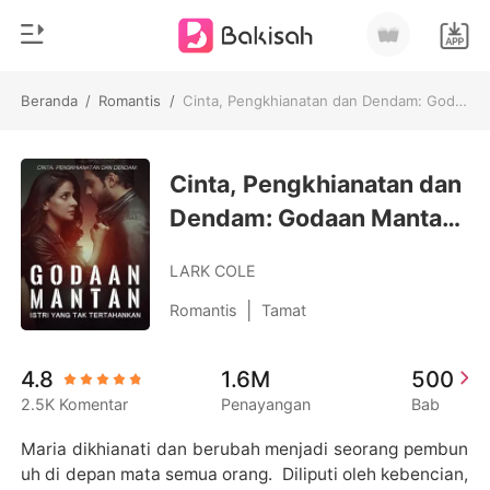
Beranda
/
Romantis
/
Cinta, Pengkhianatan dan Dendam: Godaan Mantan Istri yang Tak Tertahankan
0
Beranda
Pengisian Ulang
Cinta, Pengkhianatan dan
Genre
Dendam: Godaan Mantan
Modern
Riwayat Membaca
Istri yang Tak
Romantis
LARK COLE
Tertahankan
Keluar
Cerita pendek
|
Romantis
Tamat
Miliarder
Unduh Aplikasi
4.8
1.6M
500
Likantrof
2.5K Komentar
Penayangan
Bab
Siklus
Maria dikhianati dan berubah menjadi seorang pembun
uh di depan mata semua orang.  Diliputi oleh kebencian, 