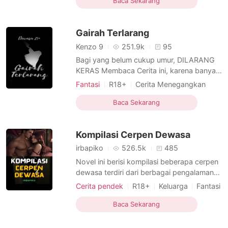
Baca Sekarang
Tampan
Gairah Terlarang
Kenzo 9
251.9k
95
Bagi yang belum cukup umur, DILARANG
KERAS Membaca Cerita ini, karena banyak
sekali adegan Dewasa. Mohon Bijak Dalam
Fantasi
R18+
Cerita Menegangkan
Membaca.⚠️ Menceritakan seorang anak
Fantasi
Hubungan rahasia
muda, yang terjerumus kedalam lubang
Baca Sekarang
Guru dan murid
Budak seksual
Guru
hitam, hingga akhirnya, pemuda tampan
Beruntung
Tampan
kecanduan seks dengan Guru dan
Kompilasi Cerpen Dewasa
keluarganya sendiri.
irbapiko
526.5k
485
Novel ini berisi kompilasi beberapa cerpen
dewasa terdiri dari berbagai pengalaman
percintaan penuh gairah dari beberapa
Cerita pendek
R18+
Keluarga
Fantasi
karakter yang memiliki latar belakang
Pengkhianatan
Hubungan rahasia
profesi yan berbeda-beda serta berbagai
Baca Sekarang
Budak seksual
CEO
Menarik
kejadian yang dialami oleh masing-masing
Tampan
Urban
tokoh utama dimana para tokoh utama