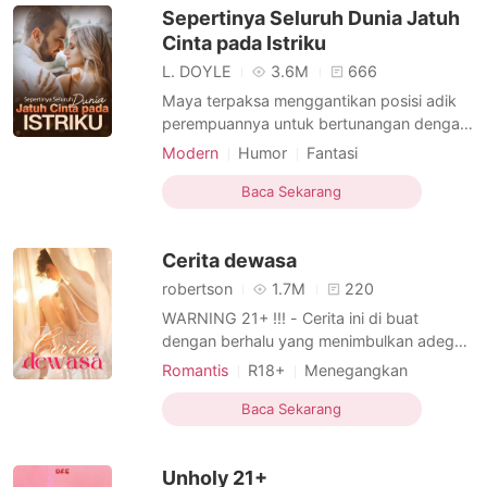
Sepertinya Seluruh Dunia Jatuh
tersebut memiliki penga
Cinta pada Istriku
L. DOYLE
3.6M
666
Maya terpaksa menggantikan posisi adik
perempuannya untuk bertunangan dengan
Arjuna, seorang pria cacat yang telah
Modern
Humor
Fantasi
kehilangan statusnya sebagai pewaris
Perubahan penampilan
Tampan
keluarga. Pada awalnya, mereka hanyalah
Baca Sekarang
pasangan nominal. Namun, segalanya
berubah ketika identitas Maya yang
Cerita dewasa
sebenarnya secara bertahap terungkap.
robertson
1.7M
220
WARNING 21+ !!! - Cerita ini di buat
dengan berhalu yang menimbulkan adegan
bercinta antara pria dan wanita. - Tidak
Romantis
R18+
Menegangkan
disarankan untuk anak dibawah umur
Perjodohan
Hubungan rahasia
karna isi cerita forn*graphi - Dukung karya
Baca Sekarang
Budak seksual
Playboy
Licik
ini dengan sumbangsihnya Terimakasih
Tampan
Urban
Tempat kerja
Unholy 21+