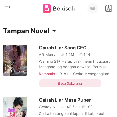
0
Beranda
Tampan Novel
Pengisian Ulang
Genre
Gairah Liar Sang CEO
AR_Merry
4.2M
144
Modern
Riwayat Membaca
Warning 21+ Harap bijak memilih bacaan.
Romantis
Mengandung adegan dewasa! Bermula
dari kebiasaan bergonta-ganti wanita
Keluar
Cerita pendek
Romantis
R18+
Cerita Menegangkan
setiap malam, pemilik nama lengkap Rafael
Cinta yang dipaksakan
Balas dendam
Miliarder
Aditya Syahreza menjerat seorang gadis
Baca Sekarang
Budak seksual
CEO
Jenius
Unduh Aplikasi
yang tak sengaja menjadi pemuas
Likantrof
Tampan
ranjangnya malam itu. Gadis itu bernama
Gairah Liar Masa Puber
Vanessa dan merupakan kekasih Ad
Siklus
Gemoy N
149.6k
193
Cerita tentang kehidupan di kota kecil,