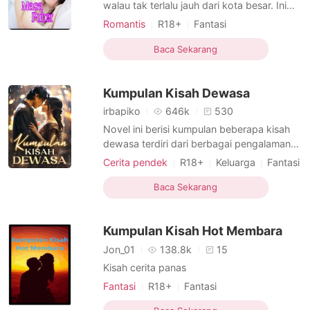
Cerita Pilihan
walau tak terlalu jauh dari kota besar. Ini
juga cerita tentang Kino, seorang pria yang
Romantis
R18+
Fantasi
menjalani masa remaja, menembus
Hubungan rahasia
Playboy
Tampan
gerbang keperjakaannya, dan akhirnya
Baca Sekarang
Urban
tumbuh sebagai lelaki matang. Pada masa
awal inilah, seksualitas dan sensualitas
Kumpulan Kisah Dewasa
terbentuk. Dengan begi
irbapiko
646k
530
Novel ini berisi kumpulan beberapa kisah
dewasa terdiri dari berbagai pengalaman
percintaan panas dari beberapa tokoh dan
Cerita pendek
R18+
Keluarga
Fantasi
karakter yang memiliki latar belakang
Pengkhianatan
Hubungan rahasia
keluarga dan lingkungan rumah, tempat
Baca Sekarang
Budak seksual
CEO
Menarik
kerja, profesi yang berbeda-beda serta
Tampan
Urban
berbagai kejadian yang diaalami oleh
Kumpulan Kisah Hot Membara
masing-masing tokoh utama
Jon_01
138.8k
15
Kisah cerita panas
Fantasi
R18+
Fantasi
Hubungan rahasia
Budak seksual