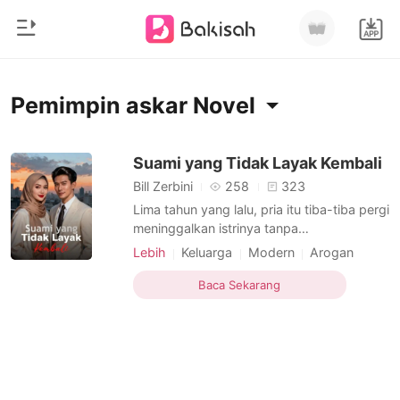
0
Beranda
Pemimpin askar Novel
Pengisian Ulang
Genre
Suami yang Tidak Layak Kembali
Bill Zerbini
258
323
Modern
Riwayat Membaca
Lima tahun yang lalu, pria itu tiba-tiba pergi
Romantis
meninggalkan istrinya tanpa
memberitahunya. Dia selalu merasa tidak
Keluar
Cerita pendek
Lebih
Keluarga
Modern
Arogan
layak. Oleh karena itu, dia memutuskan
Pemimpin askar
Pemimpin askar
Miliarder
untuk pergi dan menjadi pria yang lebih
Baca Sekarang
Unduh Aplikasi
baik. Diperlukan lima tahun penuh kerja
Likantrof
keras setiap hari. Ketika dia merasa puas,
dia kembali sebag
Siklus