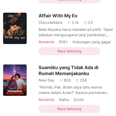
Hubungan yang gagal
CEO
mengalihkan perhatiannya pada Neta. Dan
Orang Tua
Dewasa
Cerdas
Darris merasa, Neta adalah hadiah dari
Affair With My Ex
Tuhan. Wanita yang seri
Chocolatteice
2.1k
23
Bella Nayaka harus menelan pil pahit. Tepat
sebelum mengucapkan janji pernikahan,
seorang wanita datang mengklaim calon
Romantis
R18+
Hubungan yang gagal
suaminya adalah ayah dari bayi yang dia
Hubungan rahasia
Playboy
Arogan
kandung. Alura Gayatri, wanita itu meminta
Baca Sekarang
Keras kepala
Narasi Nonlinier
pertanggungjawaban dan meminta
pernikahan tidak di lanjutkan. Alih-alih di
Suamiku yang Tidak Ada di
pertahankan, Ellard
Rumah Memanjakanku
New Day
903
256
"Permisi, Pak. Boleh saya tahu warna
celana dalam Anda?" Karena permainan
truth or dare, Kimberly mendapati dirinya
Romantis
Nafsu
Erotis
menanyakan pertanyaan yang begitu
Hubungan yang gagal
Pasangan
berani kepada orang asing. Tanpa disadari
Baca Sekarang
Cuek
olehnya, pria yang ia pilih adalah suaminya