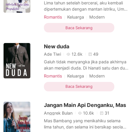
Cerita Pilihan
Lima tahun setelah bercerai, aku kembali
dipertemukan dengan mantan istriku, Uma.
Dia sudah bermertamorfosa menjadi wanita
Romantis
Keluarga
Modern
cantik dan sukses, dokter kandungan
Hubungan yang gagal
Perceraian
sekaligus direktur rumah sakit swasta di
Baca Sekarang
Mantan istri
Dokter
Arogan
kotaku. Penyesalan menghantui hidupku,
Dewasa
Kilas balik
melihat Uma dan anak-anakku. Salahkah
New duda
aku berharap bisa
Ade Tiwi
12.6k
49
Galuh tidak menyangka jika pada akhirnya
akan menjadi duda. Di hianati satu dan dua
kali oleh mantan istrinya ia maafkan, namun
Romantis
Keluarga
Modern
kata maaf tertutup rapat kala sang mantan
Benci tapi Cinta
Hubungan yang gagal
istrinya kembali berselingkuh untuk yang
Baca Sekarang
Imut
Pengurus rumah
Dewasa
ketiga kalinya. Trauma pada pernikahan,
Cuek
akankah nantinya Galuh bisa menemukan
Jangan Main Api Denganku, Mas
cinta ya
Anggrek Bulan
10.6k
31
Mas Bambang yang menikahiku selama
lima tahun, dan selama ini bersikap seolah