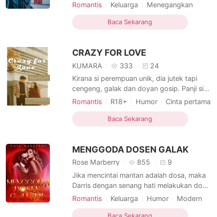
suami yang setia, ternyata tukang
Romantis
Keluarga
Menegangkan
selingkuh. Lanjutkan kebohonganmu Mas,
Modern
Pengkhianatan
aku akan tetap main cantik hingga bisa
Baca Sekarang
Hubungan yang gagal
Pasangan
memiskinkan dan membuatmu menyesal
nanti.
CRAZY FOR LOVE
KUMARA
333
24
Kirana si perempuan unik, dia jutek tapi
cengeng, galak dan doyan gosip. Panji si
pria kompleks, dia berhati lembut tapi juga
Romantis
R18+
Humor
Cinta pertama
temperamen, dia yang judes sekaligus
Hubungan yang gagal
Licik
serampangan. Usai lulus SMA, Panji
Baca Sekarang
Keras kepala
menghilang dibawa angin, ditelan bumi,
tidak ada satu pun teman sekolah yang
MENGGODA DOSEN GALAK
tahu keberadaannya. Tapi
Rose Marberry
855
9
Jika mencintai mantan adalah dosa, maka
Darris dengan senang hati melakukan dosa
berkali-kali. Darris masih mencintai
Romantis
Keluarga
Humor
Modern
mantannya-Netanya. nama yang memiliki
Perbedaan Status Sosial
arti hadiah dari Tuhan. Darris tak bisa
Baca Sekarang