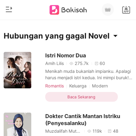
0
Beranda
Hubungan yang gagal Novel
Pengisian Ulang
Genre
Istri Nomor Dua
Amih Lilis
275.7k
60
Modern
Riwayat Membaca
Menikah muda bukanlah impianku. Apalagi
Romantis
harus menjadi istri kedua. Ini mimpi buruk!
Namun demi sebuah bakti, aku pun harus
Keluar
Cerita pendek
Romantis
Keluarga
Modern
rela menerima takdir, dan menjadi orang
Hubungan yang gagal
Saingan cinta
Miliarder
ketiga di rumah tangga pasangan yang
Baca Sekarang
Mantan istri
Pasangan
Malang
Unduh Aplikasi
sudah kuanggap kakakku sendiri. Meski
Likantrof
Tidak egois
Narasi Nonlinier
pada akhirnya, aku pun harus menerima
Dokter Cantik Mantan Istriku
nasib, diabaikan sua
Siklus
(Penyesalanku)
Muzdalifah Muthohar
119k
48