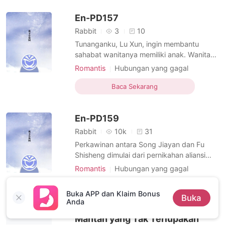
sendiri selama enam bulan, suami yang
En-PD157
belum pernah ia liha
Rabbit
3
10
Tunanganku, Lu Xun, ingin membantu
sahabat wanitanya memiliki anak. Wanita
bernama Jian Tong itu menganut paham
Romantis
Hubungan yang gagal
tidak menikah, tapi dia ingin memiliki
Bangkit Kembali
Perkembangan Diri
keturunan untuk meneruskan gen-nya.
Baca Sekarang
Bangkit Kembali
Perkembangan Diri
Cara Lu Xun memilih untuk membantunya
adalah dengan menunda pernikahan kami
En-PD159
demi persahabatannya. Dia me
Rabbit
10k
31
Perkawinan antara Song Jiayan dan Fu
Shisheng dimulai dari pernikahan aliansi
dua keluarga terpandang di Ibu Kota,
Romantis
Hubungan yang gagal
namun menyimpan cinta sepihak dari Song
Disabilitas
Tidak egois
Jiayan. Lima tahun lalu, dia mengira Fu
Baca Sekarang
Buka APP dan Klaim Bonus
Perkembangan Diri
Perkembangan Diri
Buka
Shisheng kehilangan fungsi seksual akibat
Anda
menyelamatkannya dari kecelakaan mobil,
Mantan yang Tak Terlupakan
sehingga dia rela menja