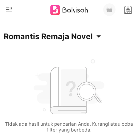
0
Beranda
Romantis Remaja Novel
Pengisian Ulang
Genre
Modern
Riwayat Membaca
Romantis
Keluar
Cerita pendek
Miliarder
Unduh Aplikasi
Likantrof
Siklus
Tidak ada hasil untuk pencarian Anda. Kurangi atau coba
filter yang berbeda.