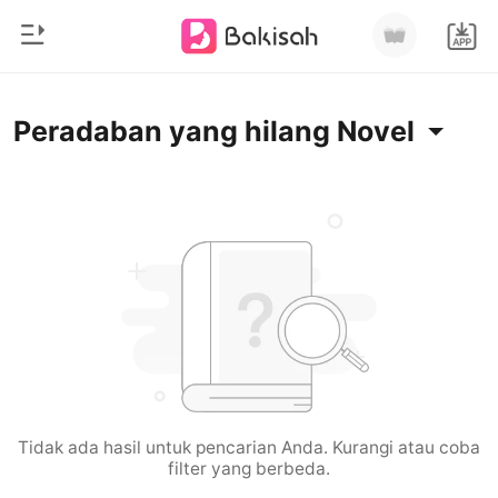
0
Beranda
Peradaban yang hilang Novel
Pengisian Ulang
Genre
Modern
Riwayat Membaca
Romantis
Keluar
Cerita pendek
Miliarder
Unduh Aplikasi
Likantrof
Siklus
Tidak ada hasil untuk pencarian Anda. Kurangi atau coba
filter yang berbeda.