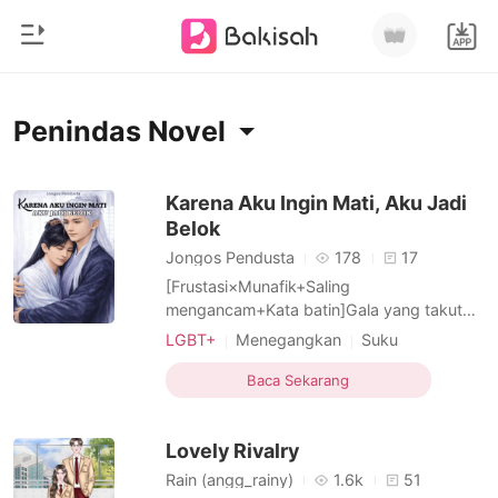
0
Beranda
Penindas Novel
Pengisian Ulang
Genre
Karena Aku Ingin Mati, Aku Jadi
Belok
Modern
Riwayat Membaca
Jongos Pendusta
178
17
Romantis
[Frustasi×Munafik+Saling
Keluar
mengancam+Kata batin]Gala yang takut
Cerita pendek
disakiti bertemu Lingga si pembenci pujian
LGBT+
Menegangkan
Suku
Miliarder
yang suka popularitas. keduanya saling
Perangkap
Kutukan
Guru
Menarik
Unduh Aplikasi
menganiaya untuk bahagia, memeras untuk
Baca Sekarang
Likantrof
Urban
Penindas
bxb
Tragedi
bercinta. Fasik&Munafik berkolaborasi
Siklus
Lovely Rivalry
Rain (angg_rainy)
1.6k
51