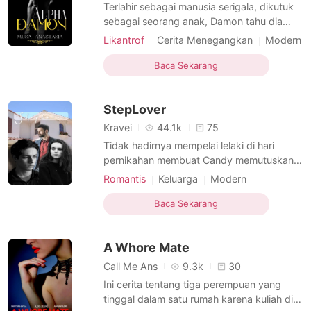
Cerita Pilihan
Terlahir sebagai manusia serigala, dikutuk
sebagai seorang anak, Damon tahu dia
berbeda bahkan sebelum dia berusia
Likantrof
Cerita Menegangkan
Modern
sepuluh tahun. Dia tidak pernah diizinkan
Cinta Sejati
Arogan
Berani
untuk bergaul dengan anak-anak
Baca Sekarang
seusianya oleh ayahnya, tetapi itu tidak
menghentikannya untuk mengetahui cara
StepLover
berburu dan membunuh. Dia tidak
Kravei
44.1k
75
Tidak hadirnya mempelai lelaki di hari
pernikahan membuat Candy memutuskan
untuk menikahi Robert yang berstatus
Romantis
Keluarga
Modern
sebagai ayah dari sang kekasih. Terkejut?
Benci tapi Cinta
Balas dendam
Tidak mungkin tidak! Semua tamu
Baca Sekarang
Arogan
undangan melongo menyaksikan dua
orang itu berdiri tanpa dosa di atas altar,
A Whore Mate
tanpa henti mempertanyakan apa yang
Call Me Ans
9.3k
30
Ini cerita tentang tiga perempuan yang
tinggal dalam satu rumah karena kuliah di