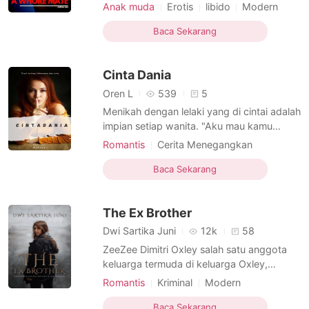
kampus yang sama. Mereka adalah Layla,
Anak muda
Erotis
libido
Modern
Alana dan Zeline. Layla dan Alana adalah
Fantasi
Mata duitan
dua orang yang datang dari desa yang
Baca Sekarang
Pekerjaan paruh waktu
Cabul
sama sedangkan Zeline berasal dari kota
Pelacur
Arogan
Berani
yang sama dengan berdirinya Kampus UP
Cinta Dania
(Universitas Pembanguna
Oren L
539
5
Menikah dengan lelaki yang di cintai adalah
impian setiap wanita. "Aku mau kamu
menikah dengan Suamiku!" ucap Bella.
Romantis
Cerita Menegangkan
Tante yang selama ini membesarkannya,
Abad Pertengahan
Benci tapi Cinta
meminta agar dia menikah dengan
Baca Sekarang
Cinta pada pandangan pertama
AI
suaminya. Dapatkah Dania menerima
Arogan
permintaan itu?
The Ex Brother
Dwi Sartika Juni
12k
58
ZeeZee Dimitri Oxley salah satu anggota
keluarga termuda di keluarga Oxley,
cenderung menyukai pemberontakan pada
Romantis
Kriminal
Modern
setiap hal yang dianggapnya tidak
Benci tapi Cinta
Mafia
Arogan
menyenangkan. Hidupnya berubah ketika
Baca Sekarang