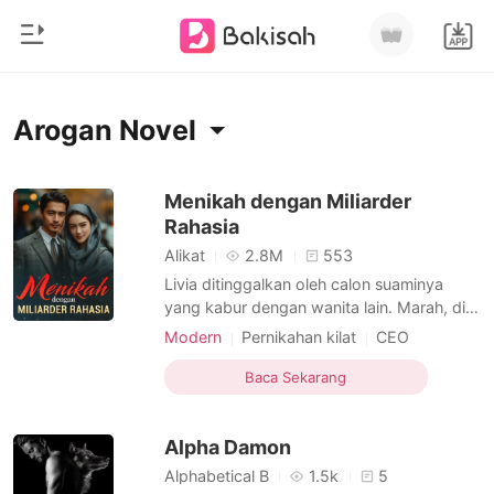
0
Beranda
Arogan Novel
Pengisian Ulang
Genre
Menikah dengan Miliarder
Rahasia
Modern
Riwayat Membaca
Alikat
2.8M
553
Romantis
Livia ditinggalkan oleh calon suaminya
Keluar
yang kabur dengan wanita lain. Marah, dia
Cerita pendek
menarik orang asing dan berkata, "Ayo
Modern
Pernikahan kilat
CEO
Miliarder
menikah!" Dia bertindak berdasarkan
Identitas Ganda
Arogan
Dominan
Unduh Aplikasi
dorongan hati, terlambat menyadari bahwa
Baca Sekarang
Likantrof
suami barunya adalah si bajingan terkenal,
Kiran. Publik menertawakannya, dan
Siklus
Alpha Damon
bahkan mantannya yang me
Alphabetical B
1.5k
5