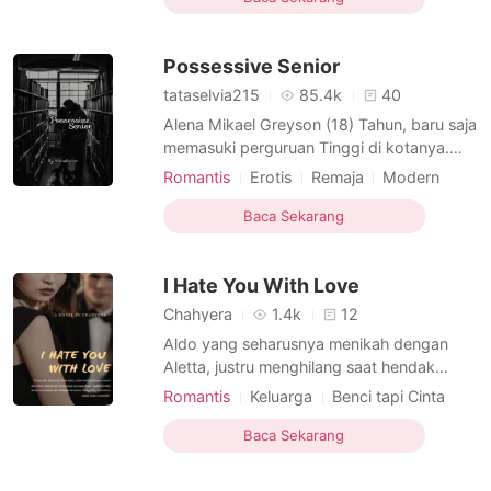
si Kakak tertua—Rhys—menjadikannya
sebagai target bagai boneka yang mudah
Possessive Senior
dikendalikan. Walau awalnya dipenuhi ol
tataselvia215
85.4k
40
Alena Mikael Greyson (18) Tahun, baru saja
memasuki perguruan Tinggi di kotanya.
Awalnya baik-baik saja, sampai ia bertemu
Romantis
Erotis
Remaja
Modern
dengan kakak Tingkatnya dan Membuat
Obsesi
Hubungan intim pertama
AI
kehidupan Alena tidak tenang lagi. Daren
Baca Sekarang
CEO
Arogan
Dominan
Cleo Romanov (20) Tahun, Tampan, Kaya,
Narasi Multilinier
Dingin dan Arogant. Kehidupannya sangat
I Hate You With Love
monoton, Makan, bala
Chahyera
1.4k
12
Aldo yang seharusnya menikah dengan
Aletta, justru menghilang saat hendak
melangsungkan ijab kobul. Membuat Aletta
Romantis
Keluarga
Benci tapi Cinta
harus menerima Bian Dirgantara, untuk
Pernikahan kilat
CEO
Pasangan
menggantikan calon suaminya yang pergi
Baca Sekarang
Arogan
Licik
entah kemana. Kehidupan Aletta benar
benar kacau dan pedih setelah menikah