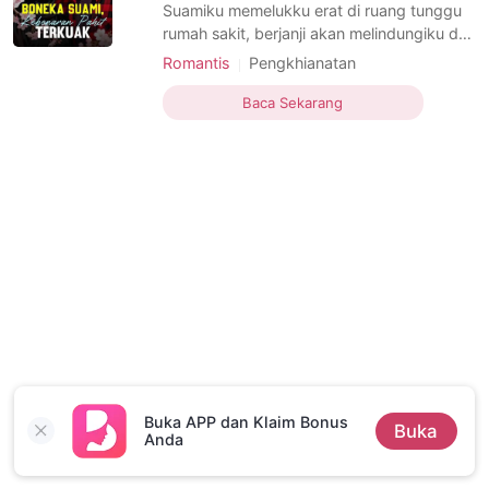
Cerita Pilihan
Suamiku memelukku erat di ruang tunggu
rumah sakit, berjanji akan melindungiku dari
hukum setelah aku memukul kepala
Romantis
Pengkhianatan
ayahnya sendiri hingga koma. Malam itu,
Balas dendam
Koma
Perkosaan
Tjahjo, ayah mertuaku yang bejat,
Baca Sekarang
Perencanaan
menerobos masuk ke kamarku dan
mencoba memperkosaku saat suamiku
sedang "dinas luar kota". Dalam kepanikan
Buka APP dan Klaim Bonus
Buka
Anda