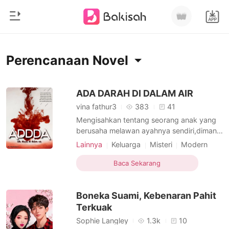
0
Beranda
Perencanaan Novel
Pengisian Ulang
Genre
ADA DARAH DI DALAM AIR
vina fathur3
383
41
Modern
Riwayat Membaca
Mengisahkan tentang seorang anak yang
Romantis
berusaha melawan ayahnya sendiri,dimana
ayahnya telah merenggut nyawa ibunya
Keluar
Cerita pendek
Lainnya
Keluarga
Misteri
Modern
dengan begitu keji.Sayangnya ayahnya
Balas dendam
Perencanaan
CEO
Miliarder
adalah seorang mafia terkuat dan terhebat
Baca Sekarang
Mafia
Licik
Jenius
Kilas balik
Unduh Aplikasi
di Asia,MBR adalah nama
Likantrof
organisasinya.Apakah anak itu sanggup
Boneka Suami, Kebenaran Pahit
membalaskan dendam nya?ataukah semua
Siklus
ini aka
Terkuak
Sophie Langley
1.3k
10