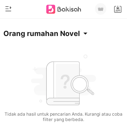
0
Beranda
Orang rumahan Novel
Pengisian Ulang
Genre
Modern
Riwayat Membaca
Romantis
Keluar
Cerita pendek
Miliarder
Unduh Aplikasi
Likantrof
Siklus
Tidak ada hasil untuk pencarian Anda. Kurangi atau coba
filter yang berbeda.