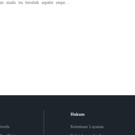
nis madu itu berubah sepahit empedu.
Irish selama 4 tahun, berakhir sia-sia.
ng telah menjanjikan hal manis padanya,
memadu kasih dengan wanita lain,
Hukum
ovels
Ketentuan Layanan