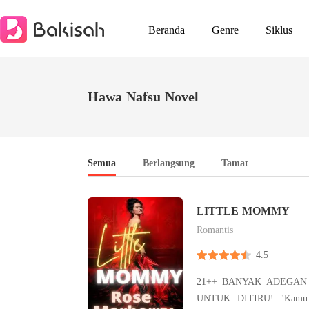
Beranda
Genre
Siklus
Hawa Nafsu Novel
Semua
Berlangsung
Tamat
LITTLE MOMMY
Romantis
4.5
21++ BANYAK ADEGAN
UNTUK DITIRU! "Kamu hamil!" ucap Ayden,