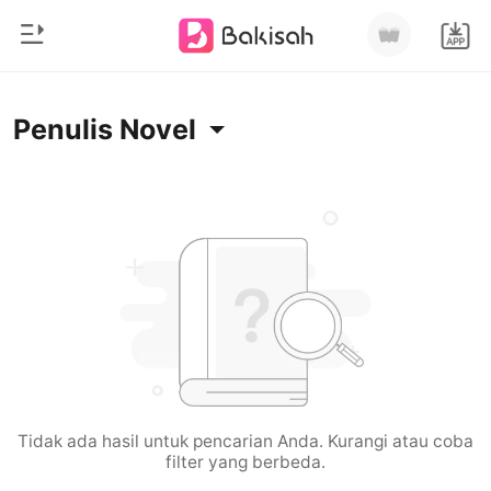
0
Beranda
Penulis Novel
Pengisian Ulang
Genre
Modern
Riwayat Membaca
Romantis
Keluar
Cerita pendek
Miliarder
Unduh Aplikasi
Likantrof
Siklus
Tidak ada hasil untuk pencarian Anda. Kurangi atau coba
filter yang berbeda.