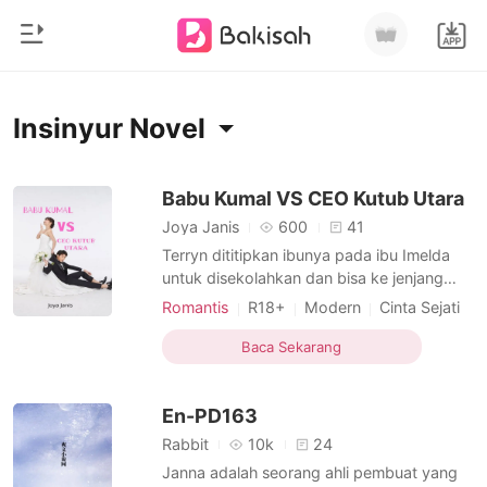
0
Beranda
Insinyur Novel
Pengisian Ulang
Genre
Babu Kumal VS CEO Kutub Utara
Joya Janis
600
41
Modern
Riwayat Membaca
Terryn dititipkan ibunya pada ibu Imelda
Romantis
untuk disekolahkan dan bisa ke jenjang
yang lebih tinggi lagi. Ibunya Terryn dan
Keluar
Cerita pendek
Romantis
R18+
Modern
Cinta Sejati
ibu Imelda adalah sahabat dekat dulu sejak
Hubungan Suami Istri
CEO
Insinyur
Miliarder
dari bangku sekolah, ibu Imelda adalah
Baca Sekarang
Arogan
Menarik
Narasi Nonlinier
Unduh Aplikasi
seorang pengusaha dengan hotel namun
Likantrof
anaknya tidak ada yang berminat
En-PD163
meneruskan usahanya. Aluna
Siklus
Rabbit
10k
24
Janna adalah seorang ahli pembuat yang