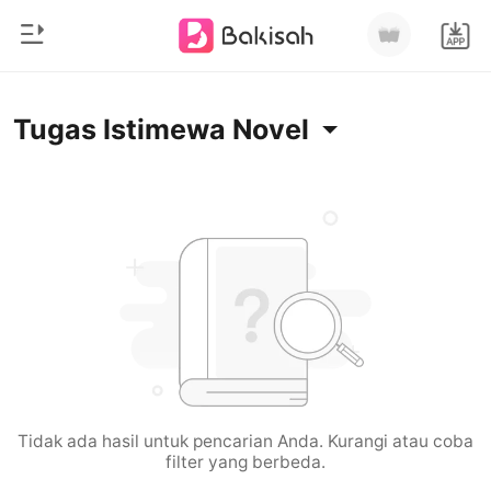
0
Beranda
Tugas Istimewa Novel
Pengisian Ulang
Genre
Modern
Riwayat Membaca
Romantis
Keluar
Cerita pendek
Miliarder
Unduh Aplikasi
Likantrof
Siklus
Tidak ada hasil untuk pencarian Anda. Kurangi atau coba
filter yang berbeda.