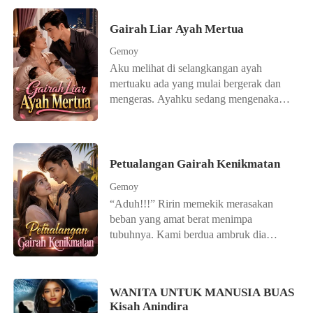
Gairah Liar Ayah Mertua
Gemoy
Aku melihat di selangkangan ayah
mertuaku ada yang mulai bergerak dan
mengeras. Ayahku sedang mengenakan
sarung saat itu. Maka sangat mudah sekali
untuk terlihat jelas. Sepertinya ayahku
sedang ngaceng. Entah kenapa tiba-tiba
aku jadi deg-degan. Aku juga bingung
Petualangan Gairah Kenikmatan
apa yang harus aku lakukan. Untuk
Gemoy
menenangkan perasaanku, maka aku
“Aduh!!!” Ririn memekik merasakan
mengambil air yang ada di meja. Kulihat
beban yang amat berat menimpa
ayah tiba-tiba langsung menaruh
tubuhnya. Kami berdua ambruk dia
piringnya. Dia sadar kalo aku tahu apa
dengan posisi terlentang, aku
yang terjadi di selangkangannya. Secara
menindihnya dan dada kami saling
mengejutkan, sesuatu yang tak pernah
menempel erat. Sejenak mata kami
aku bayangkan terjadi. Ayah langsung
WANITA UNTUK MANUSIA BUAS
bertemu, dadanya terasa kenyal
bangkit dan memilih duduk di pinggiran
Kisah Anindira
mengganjal dadaku, wajahnya memerah