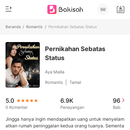
Beranda
/
Romantis
/
Pernikahan Sebatas Status
0
Beranda
Pengisian Ulang
Pernikahan Sebatas
Genre
Status
Modern
Riwayat Membaca
Romantis
Aya Malila
Keluar
Cerita pendek
|
Romantis
Tamat
Miliarder
Unduh Aplikasi
5.0
6.9K
96
Likantrof
0 Komentar
Penayangan
Bab
Siklus
Jingga hanya ingin mendapatkan uang untuk menyelam
atkan rumah peninggalan kedua orang tuanya. Sementa