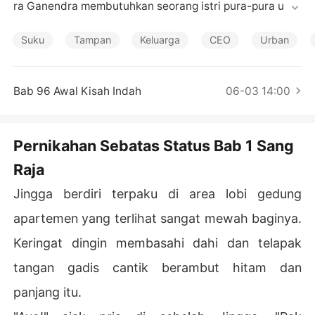
Cerita Pilihan
ra Ganendra membutuhkan seorang istri pura-pura untu
k melindungi diri dari para wanita simpanan yang menu
ntut harta darinya. Namun, tak ada yang menyangka jik
Suku
Tampan
Keluarga
CEO
Urban
a semua yang berawal dari permainan belaka, harus be
rakhir menjadi cinta yang sesungguhnya.
Bab 96 Awal Kisah Indah
06-03 14:00
Pernikahan Sebatas Status Bab 1 Sang
Raja
Jingga berdiri terpaku di area lobi gedung
apartemen yang terlihat sangat mewah baginya.
Keringat dingin membasahi dahi dan telapak
tangan gadis cantik berambut hitam dan
panjang itu.