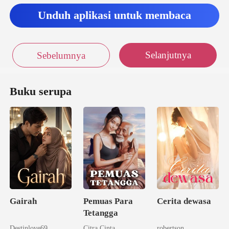
Unduh aplikasi untuk membaca
Selanjutnya
Sebelumnya
Buku serupa
Gairah
Pemuas Para
Cerita dewasa
Tetangga
Destinlove69
Citra Cinta
robertson