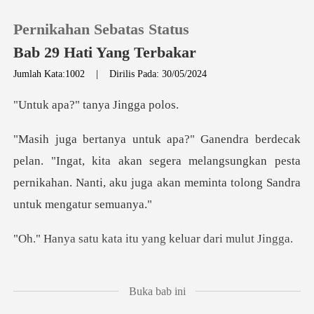
Pernikahan Sebatas Status
Bab 29 Hati Yang Terbakar
Jumlah Kata:1002
|
Dirilis Pada: 30/05/2024
0
?" tanya J
Pengisian Ulang
gat, kita akan segera melangsungkan pesta
pernikahan. Nanti,
Riwayat Membaca
Keluar
ata itu yang kelua
Unduh Aplikasi
ang mengantarkan sarapan.
Buka bab ini