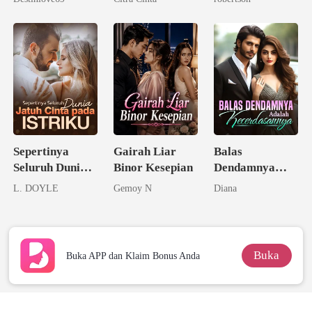
Sepertinya
Gairah Liar
Balas
Seluruh Dunia
Binor Kesepian
Dendamnya
Jatuh Cinta
Adalah
L. DOYLE
Gemoy N
Diana
pada Istriku
Kecerdasannya
Buka
Buka APP dan Klaim Bonus Anda