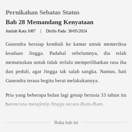
Pernikahan Sebatas Status
Bab 28 Memandang Kenyataan
Jumlah Kata:1087
|
Dirilis Pada: 30/05/2024
0
ya, dia telah
Pengisian Ulang
memutuskan untuk tidak terlalu memperlihatkan rasa iba
dan peduli, a
Riwayat Membaca
Keluar
ap berusia 33 tahun itu
berencana
Unduh Aplikasi
Buka bab ini