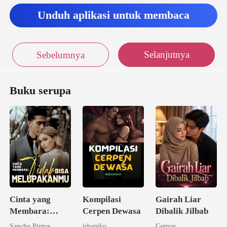
Unduh aplikasi untuk membaca
Selanjutnya
Sebelumnya
Buku serupa
Cinta yang
Kompilasi
Gairah Liar
Membara:
Cerpen Dewasa
Dibalik Jilbab
Tidak Bisa
Sancho Pintus
irbapiko
Gemoy