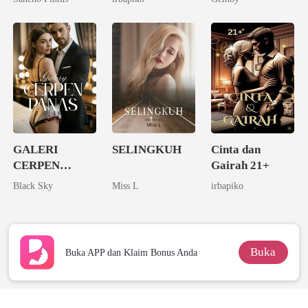
Melupakanmu
GALERI
SELINGKUH
Cinta dan
CERPEN
Gairah 21+
PANAS 21+
Black Sky
Miss L
irbapiko
Buka
Buka APP dan Klaim Bonus Anda