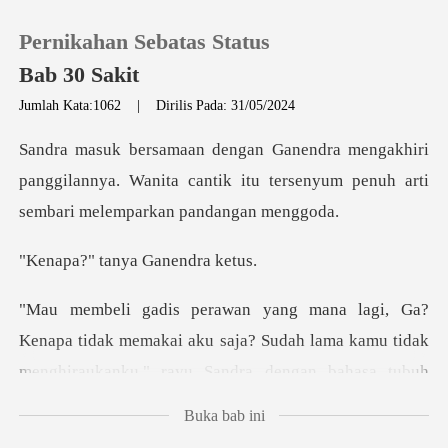
Pernikahan Sebatas Status
Bab 30 Sakit
Jumlah Kata:1062
|
Dirilis Pada: 31/05/2024
0
ri
panggilannya. Wanita cantik itu tersenyum pe
Pengisian Ulang
tanya Gane
Riwayat Membaca
Keluar
k memakai aku saja? Sudah lama kamu tidak
menghiraukanku,"
Unduh Aplikasi
Buka bab ini