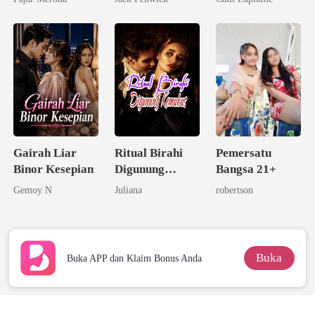
Rahasia Birahi
Taipan Tak
Kampung
Tersentuh
Gairah Liar
Ritual Birahi
Pemersatu
Binor Kesepian
Digunung
Bangsa 21+
Keramat
Gemoy N
Juliana
robertson
Buka
Buka APP dan Klaim Bonus Anda