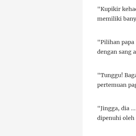
memiliki
dengan s
p
dipenuhi oleh