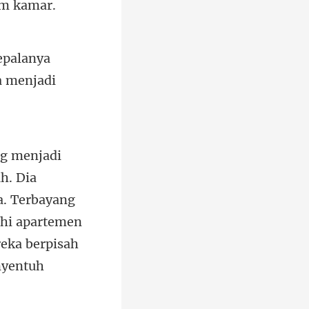
epalanya
a. Terbayang
hi apartemen