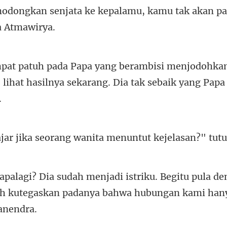
odongkan senjata ke kepal
odohka
 lihat hasilnya sekaran
rang wanita menuntut keje
tu pula d
ah kutegaskan padan