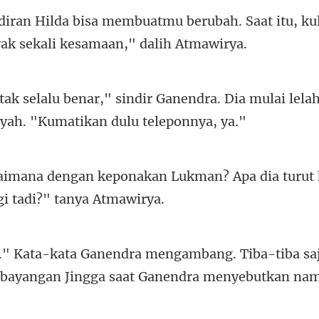
erubah. Saat itu, ku
nendra. Dia mulai lela
Lukman? Apa dia turut 
ng. Tiba-tiba s
 bayan