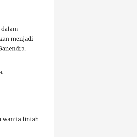
akan menjad
a wani