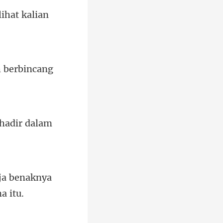
lihat kalian
h berbincang
hadir dalam
aja benaknya