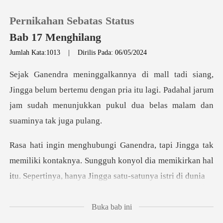
Pernikahan Sebatas Status
Bab 17 Menghilang
Jumlah Kata:1013
|
Dirilis Pada: 06/05/2024
0
lum bertemu dengan pria itu lagi. Padahal jarum
Pengisian Ulang
jam sudah me
Riwayat Membaca
Keluar
memiliki kontaknya. Sungguh konyol dia memikirkan hal
i
Unduh Aplikasi
Buka bab ini