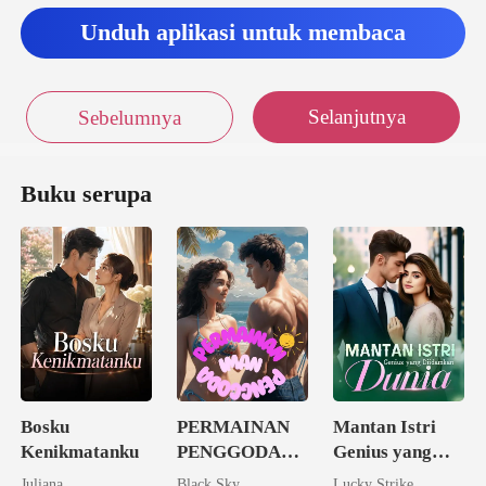
Unduh aplikasi untuk membaca
Selanjutnya
Sebelumnya
Buku serupa
Bosku
PERMAINAN
Mantan Istri
Kenikmatanku
PENGGODA
Genius yang
IMAN
Diidamkan
Juliana
Black Sky
Lucky Strike