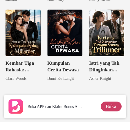
Dunia
Kembar Tiga
Kumpulan
Istri yang Tak
Rahasia:
Cerita Dewasa
Diinginkan
Kesempatan
Ternyata
Clara Woods
Bumi Ke Langit
Asher Knight
Kedua Sang
Seorang
Miliarder
Triliuner
Buka
Buka APP dan Klaim Bonus Anda