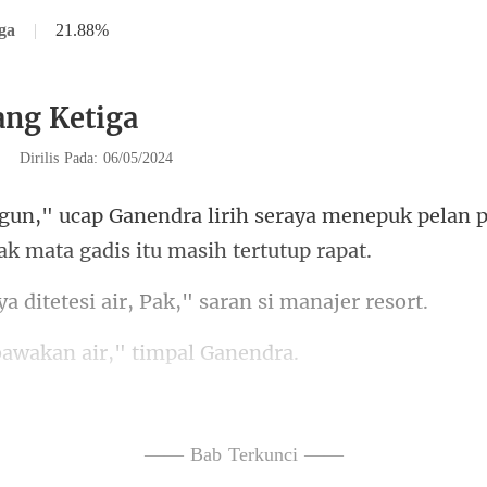
ga
|
21.88%
ang Ketiga
|
Dirilis Pada: 06/05/2024
eraya menepuk pelan pi
tesi air, Pak," sara
bawakan air,"
gam batik itu menyodorkan
—— Bab Terkunci ——