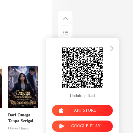
Unduh aplikasi
APP STORE
Dari Omega
Tanpa Serigala
GOOGLE PLAY
Menjadi Ratu
Oliver Quinn
Sang Alpha