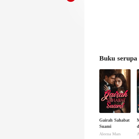
Buku serupa
Gairah Sahabat
Suami
M
Aleena Mars
A
R