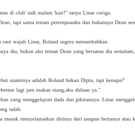
Pembal
tau di club' tadi malam 'kan?" tanya Linar curiga.
Bab 33 S
Dean, tapi sama teman perempuanku dan bukannya Dean se
Pembal
Bab 34 
a raut wajah Linar, Roland segera menambahkan.
Pembal
ya dia, bukan aku teman Dean yang bersama dia semalam,
Bab 35 
Pembal
Bab 36 
ebut suaminya adalah Roland bukan Dipta, tapi kenapa?'
Pembal
ebentar lagi jam makan siang,aku duluan ya."
Bab 37 
eban yang menggelayuti dada dan pikirannya. Linar menggel
Pembal
ang salah.
Bab 38 
ra masuk menyelamatkan dirinya dari tatapan bertanya atau ke
Pembal
Bab 39 