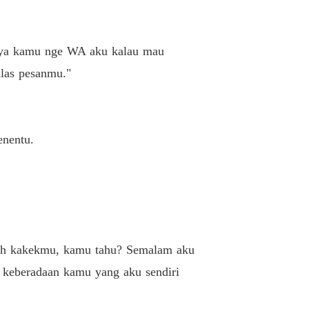
asan Elegan Sang Mantan Istri
Dan Booomm...
29/04/2024
anya kamu nge WA aku kalau mau
las pesanmu."
nentu.
umah kakekmu, kamu tahu? Semalam aku
keberadaan kamu yang aku sendiri