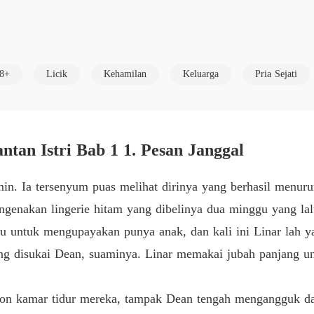
Bab 5 5
Pembal
i, hah!" marah Dean menerjang Ndaru dan memukul pipi kanan Ndaru 
Bab 6 6
8+
Licik
Kehamilan
Keluarga
Pria Sejati
Pembal
Bab 7 7
Pembal
ang Dean. Linar tersadar sepenuhnya lalu ikut mendorong  Dean beber
Bab 8 8
tan Istri Bab 1 1. Pesan Janggal
Pembal
 tangan  dan mencoba bernafas teratur. "Pergi kamu, Mas! Kamu yan
min. Ia tersenyum puas melihat dirinya yang berhasil menur
Bab 9 9
ngenakan lingerie hitam yang dibelinya dua minggu yang lal
Pembal
 untuk mengupayakan punya anak, dan kali ini Linar lah y
Bab 10 
u ini daripada aku, suamimu?"

disukai Dean, suaminya. Linar memakai jubah panjang untu
Pembal
Bab 11 
! Aku bukan kamu yang mampu berselingkuh sampai menghamili jalan
kon kamar tidur mereka, tampak Dean tengah mengangguk dan 
Pembal