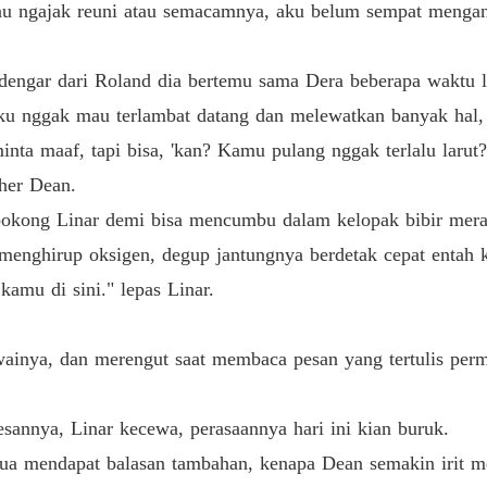
Pembal
u ngajak reuni atau semacamnya, aku belum sempat mengan
Bab 19 
Pembal
dengar dari Roland dia bertemu sama Dera beberapa waktu lal
Bab 20 
aku nggak mau terlambat datang dan melewatkan banyak hal, 
Pembal
inta maaf, tapi bisa, 'kan? Kamu pulang nggak terlalu laru
Bab 21 
her Dean.
Pembal
bokong Linar demi bisa mencumbu dalam kelopak bibir mera
Bab 22 B
enghirup oksigen, degup jantungnya berdetak cepat entah k
Pembal
kamu di sini." lepas Linar.
Bab 23 A
Pembal
ainya, dan merengut saat membaca pesan yang tertulis per
Bab 24 
nnya, Linar kecewa, perasaannya hari ini kian buruk.
Pembal
Bab 25 
jua mendapat balasan tambahan, kenapa Dean semakin irit me