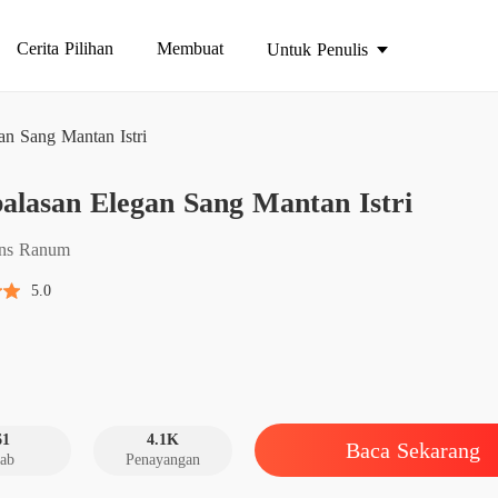
Cerita Pilihan
Membuat
Untuk Penulis
an Sang Mantan Istri
alasan Elegan Sang Mantan Istri
Pembal
Bab 1 1.
ans Ranum
Pembal
5.0
Bab 2 2
Pembal
Bab 3 3
Pembal
Bab 4 4.
61
4.1K
Baca Sekarang
ab
Penayangan
Pembal