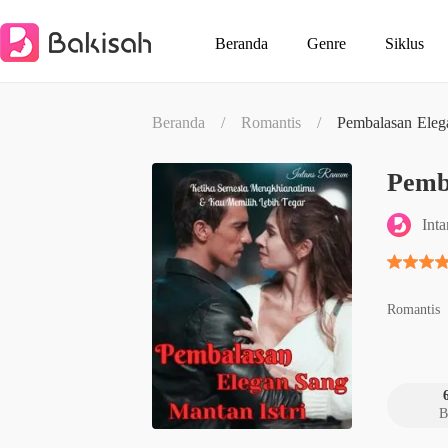
Beranda
Genre
Siklus
Beranda
/
Romantis
/
Pembalasan Eleg
Pemb
Int
Romantis
B