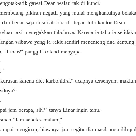
engotak-atik gawai Dean walau tak di kunci.
Pembal
Bab 26 
membuang pikiran negatif yang mulai menghantuinya belaka
i dan benar saja ia sudah tiba di depan lobi kantor Dean.
Pembal
Bab 27 J
 keluar taxi menegakkan tubuhnya. Karena ia tahu ia setida
dengan wibawa yang ia rakit sendiri menenteng dua kantung 
Pembal
Bab 28 
, "Linar?" panggil Roland menyapa.
.
Pembal
Bab 29 
."
 kurusan karena diet karbohidrat" ucapnya tersenyum maklu
Pembal
Bab 30
silnya?"
.
Pembal
Bab 31 
ai jam berapa, sih?" tanya Linar ingin tahu.
ranan "Jam sebelas malam,"
Pembal
Bab 32 
ampai menginap, biasanya jam segitu dia masih memilih pu