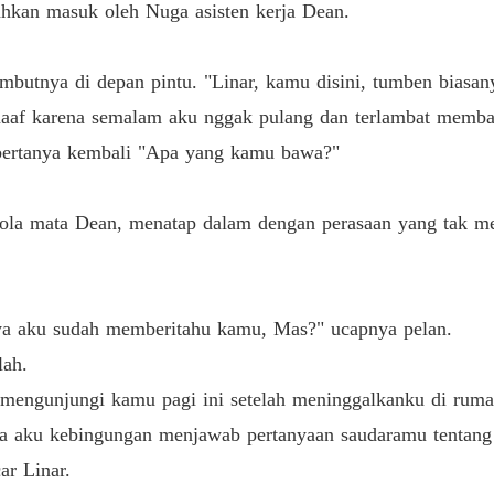
ahkan masuk oleh Nuga asisten kerja Dean.
Pembal
Bab 40 
butnya di depan pintu. "Linar, kamu disini, tumben bias
maaf karena semalam aku nggak pulang dan terlambat memba
bertanya kembali "Apa yang kamu bawa?"
la mata Dean, menatap dalam dengan perasaan yang tak me
.
a aku sudah memberitahu kamu, Mas?" ucapnya pelan.
lah.
ku mengunjungi kamu pagi ini setelah meninggalkanku di r
 aku kebingungan menjawab pertanyaan saudaramu tentang 
r Linar.