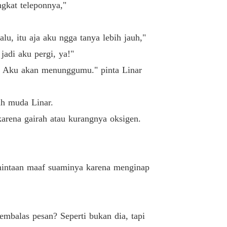
asan Elegan Sang Mantan Istri
gkat teleponnya,"
19. Tak Digubris
03/04/2024
asan Elegan Sang Mantan Istri
u, itu aja aku ngga tanya lebih jauh,"
20. Situasi Memuakkan
03/04/2024
jadi aku pergi, ya!"
asan Elegan Sang Mantan Istri
t? Aku akan menunggumu." pinta Linar
21. Epic Moment
04/04/2024
asan Elegan Sang Mantan Istri
h muda Linar.
ersiteru
15/04/2024
arena gairah atau kurangnya oksigen.
asan Elegan Sang Mantan Istri
ku Bisa Jelasin,
21/04/2024
asan Elegan Sang Mantan Istri
mintaan maaf suaminya karena menginap
Pengakuan Memilukan
21/04/2024
asan Elegan Sang Mantan Istri
Apa Kamu Akan Nikahi Dia
22/04/2024
mbalas pesan? Seperti bukan dia, tapi