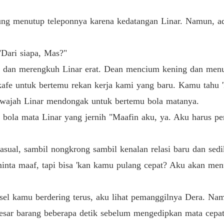
Bab 12 
ng menutup teleponnya karena kedatangan Linar. Namun, ad
Pembal
Bab 13 
"Dari siapa, Mas?"
Pembal
an dan merengkuh Linar erat. Dean mencium kening dan men
Bab 14 
kafe untuk bertemu rekan kerja kami yang baru. Kamu tahu
k pernah adil untuknya, tentang pengkhianatan semesta padanya yang
Pembal
atan jiwanya Linar memilih untuk pergi demi mendapatkan kebahagiaa
 wajah Linar mendongak untuk bertemu bola matanya.
Bab 15 
ahi seorang janin dalam perutnya, sesuatu yang mereka perjuangkan 
bola mata Linar yang jernih "Maafin aku, ya. Aku harus per
Pembal
Bab 16 
kasual, sambil nongkrong sambil kenalan relasi baru dan sed
adi penentu atas kelanjutan hidup mereka bertiga. Lantas jalan man
Pembal
inta maaf, tapi bisa 'kan kamu pulang cepat? Aku akan me
Bab 17 
Pembal
el kamu berdering terus, aku lihat pemanggilnya Dera. Na
as dengan bahasa ringan dan alur cerita yang nyata.
Bab 18 1
sar barang beberapa detik sebelum mengedipkan mata cepat