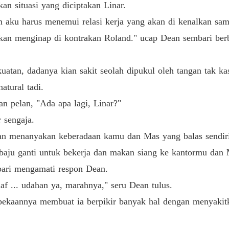
n situasi yang diciptakan Linar.
 aku harus menemui relasi kerja yang akan di kenalkan sa
skan menginap di kontrakan Roland." ucap Dean sembari berb
kuatan, dadanya kian sakit seolah dipukul oleh tangan tak k
atural tadi.
 pelan, "Ada apa lagi, Linar?"
 sengaja.
san menanyakan keberadaan kamu dan Mas yang balas sendiri
aju ganti untuk bekerja dan makan siang ke kantormu dan 
mbari mengamati respon Dean.
f ... udahan ya, marahnya," seru Dean tulus.
kepekaannya membuat ia berpikir banyak hal dengan menyaki