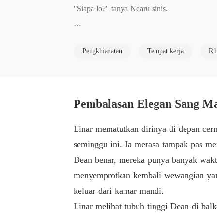
"Siapa lo?" tanya Ndaru sinis.

"Brengsek! Ngapain lo sama istri gue di sin
Pengkhianatan
Tempat kerja
R1
Linar terkesiap  mendengar teriakan Tita.   

 "Stop, Mas!"  sembari menarik kemeja belak
Pembalasan Elegan Sang Man
Linar menunduk menyentuh kening dengan satu
Linar mematutkan dirinya di depan cer
g aku mau" desis Linar.

seminggu ini. Ia merasa tampak pas me
Dean benar, mereka punya banyak waktu
"Jadi kamu lebih memilih selingkuhan payahm
menyemprotkan kembali wewangian yang 
keluar dari kamar mandi.
 "Jangan kamu memutar balikkan fakta, Mas
Linar melihat tubuh tinggi Dean di bal
g Linar marah.
