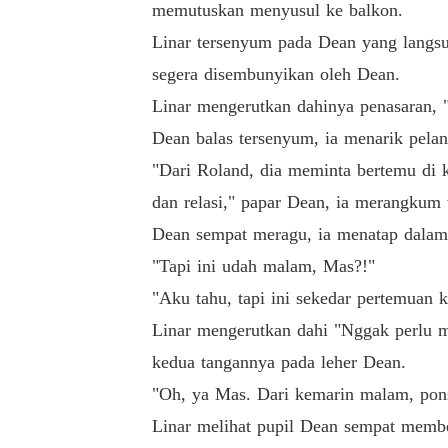
memutuskan menyusul ke balkon.
Linar tersenyum pada Dean yang langsu
segera disembunyikan oleh Dean.
"Prang  ..!!"

Linar mengerutkan dahinya penasaran, 
Dean balas tersenyum, ia menarik pel
"Dari Roland, dia meminta bertemu di 
Ini tentang realita hidup yang adil walau ta
meran utama di hidupnya dan atas nama keseh
dan relasi," papar Dean, ia merangkum
k berpihak padanya, Tuhan malah menganuger
Dean sempat meragu, ia menatap dalam 
a. 

"Tapi ini udah malam, Mas?!"
"Aku tahu, tapi ini sekedar pertemuan 
Segalanya berbalik. Kini Linarlah yang menj
Linar mengerutkan dahi "Nggak perlu m
emberikan takdirnya? 

kedua tangannya pada leher Dean.
"Oh, ya Mas. Dari kemarin malam, pons
Kalian bisa temukan di setiap part nya, dikem
Linar melihat pupil Dean sempat membe