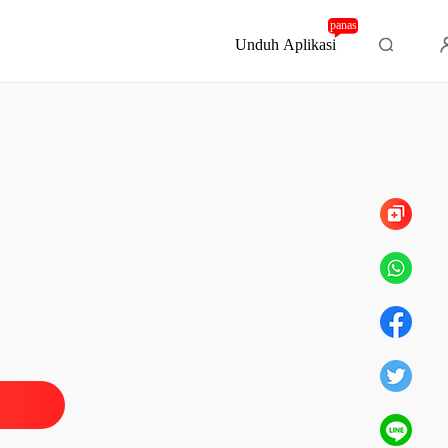
panas
Unduh Aplikasi
Bab 61 61. Adegan Panas Di Dalam Mobil
asan Elegan Sang Mantan Istri
 Pesan Janggal
03/04/2024
asan Elegan Sang Mantan Istri
. Menguntit Suami
03/04/2024
asan Elegan Sang Mantan Istri
. Melabrak di Kamar Hotel
03/04/2024
asan Elegan Sang Mantan Istri
 Apa Yang Bisa Kamu Jelasin !
03/04/2024
asan Elegan Sang Mantan Istri