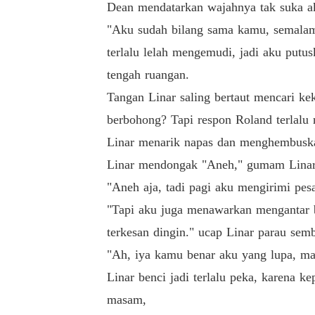
Dean mendatarkan wajahnya tak suka aka
"Aku sudah bilang sama kamu, semalam
terlalu lelah mengemudi, jadi aku putu
tengah ruangan.
Tangan Linar saling bertaut mencari ke
berbohong? Tapi respon Roland terlalu n
Linar menarik napas dan menghembuskan
Linar mendongak "Aneh," gumam Linar
"Aneh aja, tadi pagi aku mengirimi pe
"Tapi aku juga menawarkan mengantar b
terkesan dingin." ucap Linar parau se
"Ah, iya kamu benar aku yang lupa, maa
Linar benci jadi terlalu peka, karena 
masam,