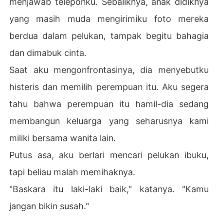
menjawab teleponku. Sebaliknya, anak didiknya
Dia telah berjanji akan merawatku dalam suka dan duk
yang masih muda mengirimiku foto mereka
a, dalam sakit dan sehat, tapi dia dan keluargaku menin
ggalkanku saat aku berada di titik terlemah, mengangga
berdua dalam pelukan, tampak begitu bahagia
p rasa sakitku hanya drama.

dan dimabuk cinta.
Tapi hari itu, aku menerima diagnosisku sendiri: kanker
Saat aku mengonfrontasinya, dia menyebutku
 otak stadium akhir. Hidupku hanya tersisa beberapa bu
histeris dan memilih perempuan itu. Aku segera
lan.

tahu bahwa perempuan itu hamil-dia sedang
Dan pada saat itu, semua kesedihan lenyap. Aku tidak a
membangun keluarga yang seharusnya kami
kan mati sebagai korban. Aku akan menjalani sisa hari-h
ariku untuk diriku sendiri, dan dia akan menjalani sisa hi
miliki bersama wanita lain.
dupnya dengan menanggung semua akibatnya.
Putus asa, aku berlari mencari pelukan ibuku,
tapi beliau malah memihaknya.
"Baskara itu laki-laki baik," katanya. "Kamu
jangan bikin susah."