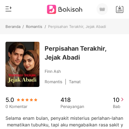
Beranda
/
Romantis
/
Perpisahan Terakhir, Jejak Abadi
0
Beranda
Pengisian Ulang
Perpisahan Terakhir,
Genre
Jejak Abadi
Modern
Riwayat Membaca
Romantis
Finn Ash
Keluar
Cerita pendek
|
Romantis
Tamat
Miliarder
Unduh Aplikasi
5.0
418
10
Likantrof
0 Komentar
Penayangan
Bab
Siklus
Selama enam bulan, penyakit misterius perlahan-lahan
 mematikan tubuhku, tapi aku mengabaikan rasa sakit y