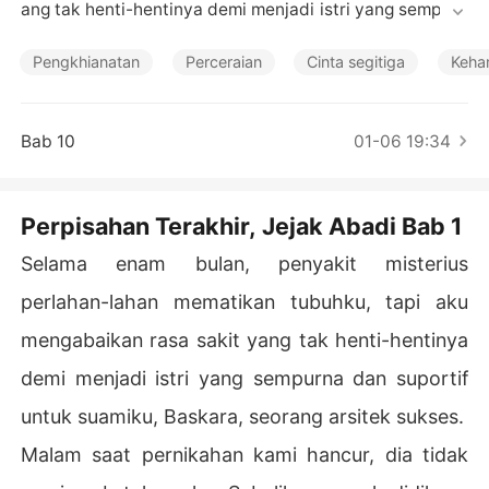
Cerita Pilihan
ang tak henti-hentinya demi menjadi istri yang sempurn
a dan suportif untuk suamiku, Baskara, seorang arsitek
 sukses.

Pengkhianatan
Perceraian
Cinta segitiga
Keha
Malam saat pernikahan kami hancur, dia tidak menjawa
b teleponku. Sebaliknya, anak didiknya yang masih mud
Bab 10
01-06 19:34
a mengirimiku foto mereka berdua dalam pelukan, tamp
ak begitu bahagia dan dimabuk cinta.

Perpisahan Terakhir, Jejak Abadi Bab 1
Saat aku mengonfrontasinya, dia menyebutku histeris d
an memilih perempuan itu. Aku segera tahu bahwa pere
Selama enam bulan, penyakit misterius
mpuan itu hamil-dia sedang membangun keluarga yang
perlahan-lahan mematikan tubuhku, tapi aku
 seharusnya kami miliki bersama wanita lain.

mengabaikan rasa sakit yang tak henti-hentinya
Putus asa, aku berlari mencari pelukan ibuku, tapi belia
demi menjadi istri yang sempurna dan suportif
u malah memihaknya.

untuk suamiku, Baskara, seorang arsitek sukses.
"Baskara itu laki-laki baik," katanya. "Kamu jangan bikin
Malam saat pernikahan kami hancur, dia tidak
 susah."
