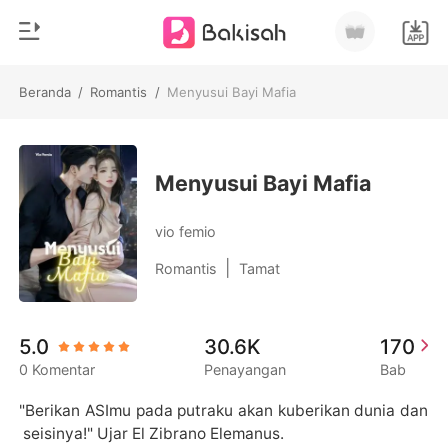
Beranda
/
Romantis
/
Menyusui Bayi Mafia
0
Beranda
Pengisian Ulang
Genre
Menyusui Bayi Mafia
Modern
Riwayat Membaca
vio femio
Romantis
|
Romantis
Tamat
Keluar
Cerita pendek
Miliarder
Unduh Aplikasi
5.0
30.6K
170
Likantrof
0 Komentar
Penayangan
Bab
Siklus
"Berikan ASImu pada putraku akan kuberikan dunia dan
 seisinya!" Ujar El Zibrano Elemanus.
