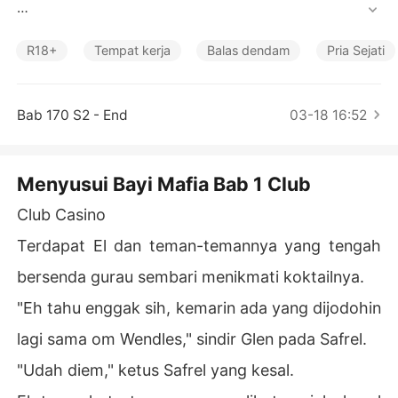
Cerita Pilihan
"Kau gila? Aku masih sekolah, mana mungkin bisa meny
usui anakmu!" marah Lea kesal

R18+
Tempat kerja
Balas dendam
Pria Sejati
"Bisa, dengan bantuan ku!" El tanpa segan meremas be
nda kenyal Lea.
Bab 170 S2 - End
03-18 16:52
Menyusui Bayi Mafia Bab 1 Club
Club Casino
Terdapat El dan teman-temannya yang tengah
bersenda gurau sembari menikmati koktailnya.
"Eh tahu enggak sih, kemarin ada yang dijodohin
lagi sama om Wendles," sindir Glen pada Safrel.
"Udah diem," ketus Safrel yang kesal.