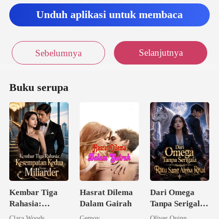
Unduh aplikasi untuk membaca
Selanjutnya
Sebelumnya
Buku serupa
Kembar Tiga
Hasrat Dilema
Dari Omega
Rahasia:
Dalam Gairah
Tanpa Serigala
Kesempatan
Menjadi Ratu
Clara Woods
Gemoy
Oliver Quinn