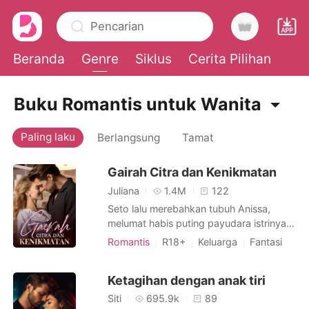
Pencarian
Beranda
Genre
Siklus
Cerita Pilihan
0
Buku Romantis untuk Wanita
Paling laku
Berlangsung
Tamat
Pengisian Ulang
Gairah Citra dan Kenikmatan
Riwayat Membaca
Juliana
1.4M
122
Seto lalu merebahkan tubuh Anissa,
Keluar
melumat habis puting payudara istrinya
yang kian mengeras dan memberikan
Romantis
R18+
Keluarga
Fantasi
gigitan-gigitan kecil. Perlahan, jilatannya
Pengkhianatan
Unduh Aplikasi
berangsur turun ke puser, perut hingga
Cinta yang dipaksakan
Ketagihan dengan anak tiri
ke kelubang kenikmatan Anissa yang
Budak seksual
Jenius
Urban
berambut super lebat. Malam itu,
Siti
695.9k
89