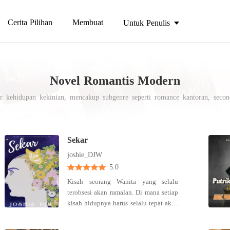
Cerita Pilihan
Membuat
Untuk Penulis
Novel Romantis Modern
ar kehidupan kekinian, mencakup subgenre seperti romance kantoran, seco
omantis. Kisah-kisah ini seringkali terjadi di setting sehari-hari yang fami
' tapi perempuan mandiri seperti karir ambisius atau pengusaha sukses. A
 autentik di era digital ini dan baca novel romantis terbaik di Bakisah.
Sekar
joshie_DJW
5.0
Kisah seorang Wanita yang selalu
terobsesi akan ramalan. Di mana setiap
kisah hidupnya harus selalu tepat akan
penerawangan dari seorang peramal.
Ibarat kata sebuah dadu yang