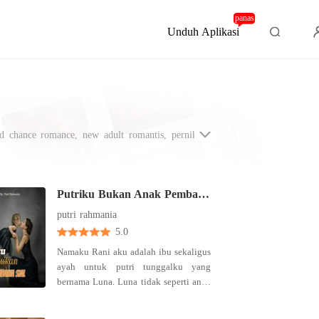
panas
Unduh Aplikasi
nd chance romance, new adult romantis, pernikahan
liar, menampilkan tokoh wanita kuat dengan karakter
lur cerita fokus pada perkembangan karakter sambil
Putriku Bukan Anak Pembawa Sial
putri rahmania
5.0
Namaku Rani aku adalah ibu sekaligus
ayah untuk putri tunggalku yang
bernama Luna. Luna tidak seperti anak
pada umumnya. Dia memiliki
gangguan pada pendengarannya sejak