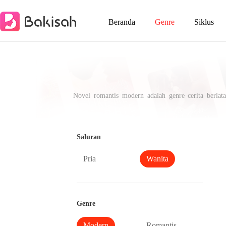
Beranda
Genre
Siklus
Novel romantis modern adalah genre cerita berlat
dijodohkan, romance misteri/thriller, dan komedi r
berkembang - bukan lagi sosok 'putri yang terluka
mengeksplorasi hubungan modern. Temukan kisah cinta
Saluran
Pria
Wanita
Genre
Modern
Romantis