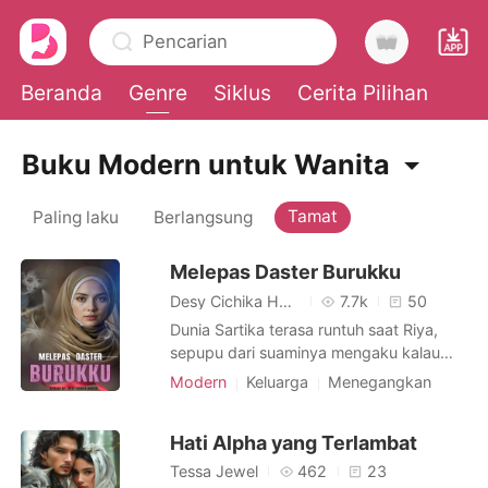
Pencarian
Beranda
Genre
Siklus
Cerita Pilihan
0
Buku Modern untuk Wanita
Tamat
Paling laku
Berlangsung
Pengisian Ulang
Melepas Daster Burukku
Riwayat Membaca
Desy Cichika Harish
7.7k
50
Dunia Sartika terasa runtuh saat Riya,
Keluar
sepupu dari suaminya mengaku kalau
terjadi perselingkuhan antara dia dan
Modern
Keluarga
Menegangkan
Roni, suaminya. Kepercayaan dan
Pengkhianatan
Balas dendam
Unduh Aplikasi
pengorbanan yang telah ia berikan
Pengurus rumah
Licik
Jenius
Hati Alpha yang Terlambat
selama ini hancur berkeping-keping
Urban
seiring terkuaknya rahasia bahwa
Tessa Jewel
462
23