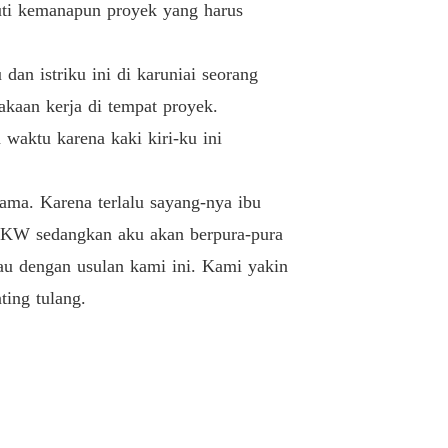
ti kemanapun proyek yang harus
26. Bab 26
17/03/2024
nya Istriku
an istriku ini di karuniai seorang
27. Bab 27
20/03/2024
kaan kerja di tempat proyek.
nya Istriku
 waktu karena kaki kiri-ku ini
28. Bab 28
20/03/2024
nya Istriku
ama. Karena terlalu sayang-nya ibu
29. Bab 29
01/04/2024
 TKW sedangkan aku akan berpura-pura
nya Istriku
mau dengan usulan kami ini. Kami yakin
30. Bab 30
03/04/2024
ting tulang.
nya Istriku
31. Bab 31
04/04/2024
nya Istriku
32. Bab 32
17/04/2024