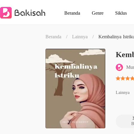
Beranda
Genre
Siklus
Beranda
/
Lainnya
/
Kembalinya Istrik
Kemba
Mun
Lainnya
B