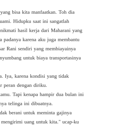
nya Istriku
 yang bisa kita manfaatkan. Toh dia
13. Bab 13
14/02/2024
suami. Hidupku saat ini sangatlah
ikmati hasil kerja dari Maharani yang
nya Istriku
14. Bab 14
16/02/2024
asa padanya karena aku juga membantu
sar Rani sendiri yang membiayainya
nya Istriku
15. Bab 15
18/02/2024
nyumbang untuk biaya transportasinya
nya Istriku
16. Bab 16
18/02/2024
 Iya, karena kondisi yang tidak
 peran dengan diriku.
nya Istriku
17. Bab 17
23/02/2024
 kamu. Tapi kenapa hampir dua bulan ini
nya telinga ini dibuatnya.
nya Istriku
18. Bab 18
27/02/2024
idak berani untuk meminta gajinya
n mengirimi uang untuk kita." ucap-ku
nya Istriku