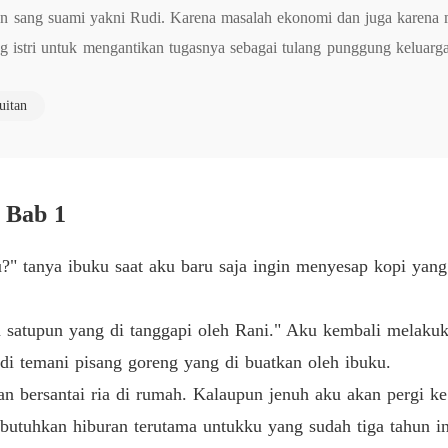
an sang suami yakni Rudi. Karena masalah ekonomi dan juga karena m
Kembali
istri untuk mengantikan tugasnya sebagai tulang punggung keluarga.
Bab 6 6
aji yang besar. Maharani harus menelan pil pahit akibat ulah dari Ru
Kembali
uitan
tra semata wayangnya itu untuk pergi selamanya karena kesalahan dar
Bab 7 7
pada orang yang sudah menyakiti hatinya itu.
Kembali
Bab 8 8
. Bab 1
Kembali
Bab 9 9
" tanya ibuku saat aku baru saja ingin menyesap kopi yang 
Kembali
Bab 10 
satupun yang di tanggapi oleh Rani." Aku kembali melakuka
Kembali
di temani pisang goreng yang di buatkan oleh ibuku.
Bab 11 
n bersantai ria di rumah. Kalaupun jenuh aku akan pergi k
Kembali
utuhkan hiburan terutama untukku yang sudah tiga tahun ini 
Bab 12 