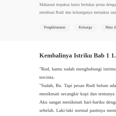
Maharani terpaksa harus bertukar peran deng
membuat Rudi dan keluarganya memaksa sang 
a wanita di negeri orang karena iming-iming g
Pengkhianatan
Keluarga
Mata d
ya sendiri. Maharani juga harus merelakan pu
elah Rani siapkan untuk memberi pelajaran ke
Kembalinya Istriku Bab 1 1
"Rud, kamu sudah menghubungi istrimu?
tercinta.
"Sudah, Bu. Tapi pesan Rudi belum ada 
menikmati secangkir kopi dan tentunya 
Aku sangat menikmati hari-hariku denga
sebelah. Laki-laki normal pastinya memb