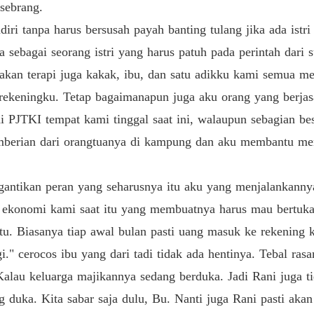
sebrang.
Kembali
iri tanpa harus bersusah payah banting tulang jika ada istri
Bab 13 
 sebagai seorang istri yang harus patuh pada perintah dari 
kan terapi juga kakak, ibu, dan satu adikku kami semua men
Kembali
Bab 14 
 rekeningku. Tetap bagaimanapun juga aku orang yang berj
i PJTKI tempat kami tinggal saat ini, walaupun sebagian be
Kembali
Bab 15 
emberian dari orangtuanya di kampung dan aku membantu me
Kembali
Bab 16 
ntikan peran yang seharusnya itu aku yang menjalankannya.
ekonomi kami saat itu yang membuatnya harus mau bertukar
Kembali
Bab 17 
itu. Biasanya tiap awal bulan pasti uang masuk ke rekening
i." cerocos ibu yang dari tadi tidak ada hentinya. Tebal rasa
Kembali
Bab 18 
alau keluarga majikannya sedang berduka. Jadi Rani juga t
g duka. Kita sabar saja dulu, Bu. Nanti juga Rani pasti aka
Kembali