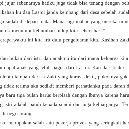
Bab 19 
jujur sebenarnya hatiku juga tidak bisa tenang dengan belu
nikahan ku dan Lasmi janda kembang dari desa sebelah suda
Kembali
Bab 20 
ga sudah di depan mata. Mana lagi mahar yang mereka minta
untuk menutupi kebutuhan hidup kita sehari-hari."
Kembali
Bab 21 
apa waktu ini kita irit dulu pengeluaran kita. Kasihan Zaki
Kembali
lau bukan dari istri dan anakmu itu dari mana keluarga kit
Bab 22 
an dapat anak yang lebih bagus dari Lasmi. Kan dari fisik si
Kembali
auh lebih tampan dari si Zaki yang kurus, dekil, pokoknya g
Bab 23 
g tidak terima aku sedikit memberi perhatianku pada darah d
Kembali
nya baru tiga bulan harus berpisah dengan ibunya karena har
Bab 24 
 istri adalah patuh kepada suami dan juga keluarganya. T
Kembali
di negri orang.
Bab 25 
aku merupakan salah satu pekerja proyek yang seringkali ha
Kembali