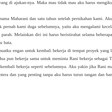
ang di ajukan-nya. Maka mau tidak mau aku harus mengiku
Bab 26 
Kembali
nama Maharani dan satu tahun setelah pernikahan kami. Aku d
Bab 27 
ak pernah kami duga sebelumnya, yaitu aku mengalami kecela
Kembali
arah. Melainkan diri ini harus beristirahat selama beberapa
Bab 28 
u bata.
Kembali
buatku engan untuk kembali bekerja di tempat proyek yang l
Bab 29 
rdua pun bekerja sama untuk meminta Rani bekerja sebagai
Kembali
 kembali bekerja seperti sebelumnya. Aku yakin jika Rani 
Bab 30 
htera dan yang penting tanpa aku harus turun tangan dan ban
Kembali
Bab 31 
Kembali
Bab 32 