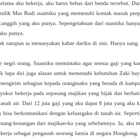
lama aku bekerja, aku harus bebas dari benda tersebut. Da
milik Mas Rudi suamiku yang memenuhi kontak masuk per
canggih yang aku punya. Sepengetahuan dari suamiku hanya
 aku punya.
ak satupun ia menanyakan kabar dariku di sini. Hanya uang 
e negri orang. Suamiku memintaku agar semua gaji yang ku
k lupa diri juga alasan untuk memenuhi kebutuhan Zaki bayi
k mengirim sebagian kepada orangtuaku yang berada di kampu
yukur bekerja pada sepasang majikan yang bijak dan berha
tanah air. Dari 12 juta gaji yang aku dapat 8 juta yang aku
bisa berkomunikasi dengan keluargaku di tanah air. Sepert
enang-kenangan dari majikan-ku yang sebelumnya. Ia, aku 
kerja sebagai pengasuh seorang lansia di negara Hongkong