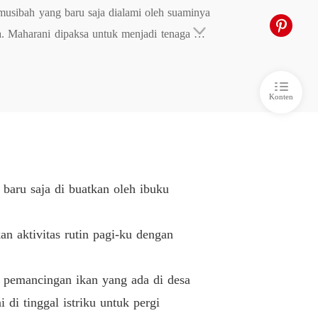
usibah yang baru saja dialami oleh suaminya 
nya Istriku
 Maharani dipaksa untuk menjadi tenaga kerj
. Bab 6
02/02/2024
di yang tega berkhianat dan juga menipu istrin
nya Istriku
i keluarga suaminya sendiri. Sebuah rencana t
. Bab 7
02/02/2024
Konten
nya Istriku
. Bab 8
06/02/2024
nya Istriku
. Bab 9
08/02/2024
baru saja di buatkan oleh ibuku
nya Istriku
10. Bab 10
08/02/2024
n aktivitas rutin pagi-ku dengan
nya Istriku
11. Bab 11
08/02/2024
e pemancingan ikan yang ada di desa
nya Istriku
di tinggal istriku untuk pergi
12. Bab 12
13/02/2024