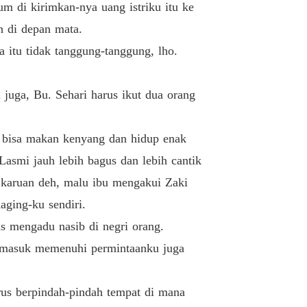
19. Bab 19
08/03/2024
m di kirimkan-nya uang istriku itu ke
h di depan mata.
nya Istriku
20. Bab 20
09/03/2024
 itu tidak tanggung-tanggung, lho.
nya Istriku
21. Bab 21
 juga, Bu. Sehari harus ikut dua orang
11/03/2024
nya Istriku
a bisa makan kenyang dan hidup enak
22. Bab 22
12/03/2024
 Lasmi jauh lebih bagus dan lebih cantik
nya Istriku
ak karuan deh, malu ibu mengakui Zaki
23. Bab 23
13/03/2024
aging-ku sendiri.
nya Istriku
us mengadu nasib di negri orang.
24. Bab 24
14/03/2024
ermasuk memenuhi permintaanku juga
nya Istriku
25. Bab 25
16/03/2024
rus berpindah-pindah tempat di mana
nya Istriku