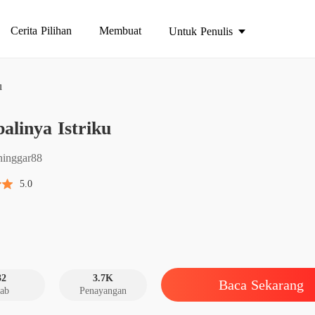
Cerita Pilihan
Membuat
Untuk Penulis
u
Kembali
linya Istriku
Bab 1 1
Kembali
inggar88
Bab 2 2
5.0
Kembali
Bab 3 3
Kembali
Bab 4 4
32
3.7K
Baca Sekarang
ab
Penayangan
Kembali
Bab 5 5