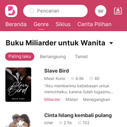
Pencarian
Beranda
Genre
Siklus
Cerita Pilihan
0
Buku Miliarder untuk Wanita
Paling laku
Berlangsung
Tamat
Pengisian Ulang
Slave Bird
Riwayat Membaca
Mesir Kuno
4.9k
40
"Aku memberimu kebebasan untuk
Keluar
mencintaiku, karena itulah tugasmu
sebagai budak. Tapi ingat, jangan
Miliarder
Misteri
Menegangkan
mengharapkan yang sebaliknya. Karena
Suku
Cinta pertama
Cinta segitiga
Unduh Aplikasi
aku akan memberikanmu apapun itu,
Budak seksual
Imut
Menarik
Cinta hilang kembali pulang
selain cinta." Nathalie berharap ia bisa
Beruntung
melakukan hal itu, tapi nyatanya tidak.
icher
2.5k
102