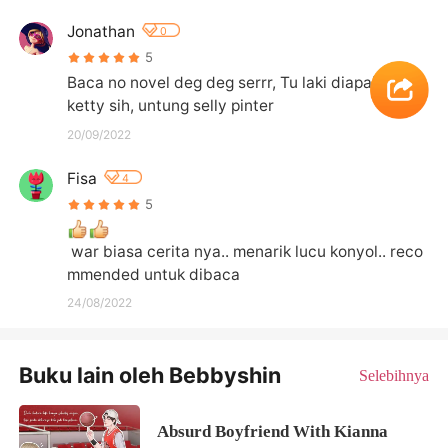
Jonathan
0
5
Baca no novel deg deg serrr, Tu laki diapain ama 
ketty sih, untung selly pinter
20/09/2022
Fisa
4
5
 war biasa cerita nya.. menarik lucu konyol.. reco
mmended untuk dibaca
24/08/2022
Buku lain oleh Bebbyshin
Selebihnya
Absurd Boyfriend With Kianna