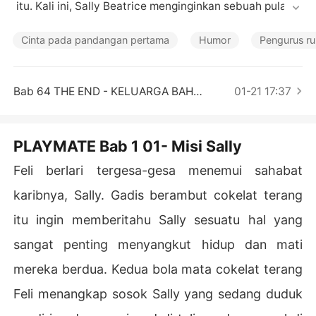
Cerita Pilihan
 itu. Kali ini, Sally Beatrice menginginkan sebuah pulau p
ribadi di salah satu negara Yunani, lengkap dengan seg
ala fasilitasnya kepada kedua orang tuanya. Namun, un
Cinta pada pandangan pertama
Humor
Pengurus r
tuk kali ini pula kedua orang tua Sally, Peter dan Liza m
emberi tantangan untuk Sally menjalankan sebuah misi
 menjadi seorang maid selama satu bulan di tempat yan
Bab 64 THE END - KELUARGA BAHAGIA
01-21 17:37
g sama sekali tidak Sally ketahui. 

Sally pikir, semuanya akan berjalan dengan sangat mud
ah dan lancar. Akan tetapi, pertemuannya dengan Rolan
PLAYMATE Bab 1 01- Misi Sally
d Filemon, si pria tampan nan absurd itu membuat Sally
 kelabakan, kehilangan fokusnya. 

Feli berlari tergesa-gesa menemui sahabat
Akankah Sally berhasil menjalankan misi itu sampai akhi
karibnya, Sally. Gadis berambut cokelat terang
itu ingin memberitahu Sally sesuatu hal yang
sangat penting menyangkut hidup dan mati
mereka berdua. Kedua bola mata cokelat terang
Feli menangkap sosok Sally yang sedang duduk