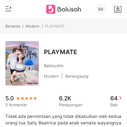
Beranda
/
Modern
/
PLAYMATE
0
Beranda
Pengisian Ulang
Genre
PLAYMATE
Modern
Riwayat Membaca
Bebbyshin
Romantis
|
Modern
Berlangsung
Keluar
Cerita pendek
Miliarder
Unduh Aplikasi
5.0
6.2K
64
Likantrof
5 Komentar
Penayangan
Bab
Siklus
Tidak ada permintaan yang tidak dikabulkan oleh kedua 
orang tua Sally Beatrice pada anak semata wayangnya