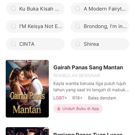
kesepian. Siap menjadi pana
Ku Buka Kisah Cinta di SMA
A Modern Fairytale
I'M Keisya Not Emily
Brondong, I'm in Love
CINTA
Shirea
Gairah Panas Sang Mantan
REMBULAN BERSINAR
Kayla wanita berusia tiga puluh tujuh
tahun yang saat ini tengah di mabuk
asmara dengan mantan kekasihnya.
LGBT+
R18+
Balas dendam
Hubungan keduanya semakin intens,
Budak seksual
Pria Sejati
bahkan tidak jarang mereka
Unduh Buku di App
Tampan
Miliarder
melakukan pergumulan. Hubungan
mereka terlarang. Karena, keduanya
sama-sama sudah mempunyai
pasangan. Kayla yang saat itu ingin
Ranjang Panas Tuan Lucas