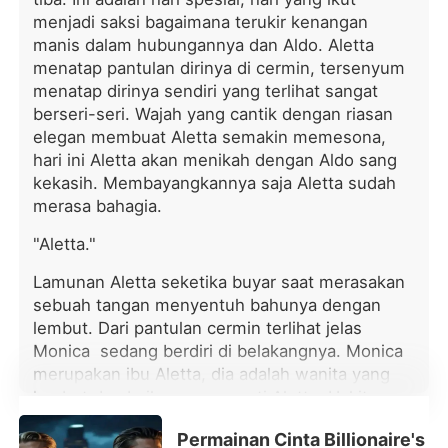
diri menawarkan untuk berbaikan.
menjadi saksi bagaimana terukir kenangan
Namun Livia mengejeknya. "Suamiku
manis dalam hubungannya dan Aldo. Aletta
dan aku saling mencintai!" Semua
menatap pantulan dirinya di cermin, tersenyum
orang mengira dia sedang berkhayal.
menatap dirinya sendiri yang terlihat sangat
Kemudian Kiran terungkap sebagai
berseri-seri. Wajah yang cantik dengan riasan
orang terkaya di dunia.Di depan
elegan membuat Aletta semakin memesona,
semua orang, dia berlutut dan
hari ini Aletta akan menikah dengan Aldo sang
mengangkat cincin berlian yang
kekasih. Membayangkannya saja Aletta sudah
menakjubkan. "Aku menantikan
kehidupan kita selamanya, Sayang."
merasa bahagia.
"Aletta."
Lamunan Aletta seketika buyar saat merasakan
sebuah tangan menyentuh bahunya dengan
lembut. Dari pantulan cermin terlihat jelas
Monica sedang berdiri di belakangnya. Monica
merupakan ibu Aletta, dia adalah wanita yang
lembut dan baik sama seperti Aletta. Hal itu
membuat Aletta tersenyum, dia memutar
Permainan Cinta Billionaire's
badannya menghadap sang ibu yang kini