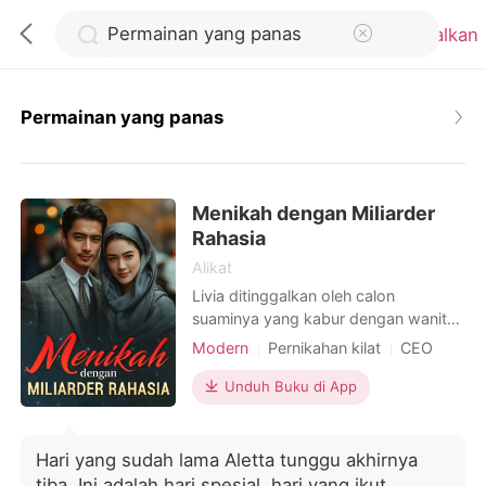
Batalkan
Permainan yang panas
0
Menikah dengan Miliarder
Pengisian Ulang
Rahasia
Alikat
Riwayat Membaca
Livia ditinggalkan oleh calon
suaminya yang kabur dengan wanita
lain. Marah, dia menarik orang asing
Modern
Pernikahan kilat
CEO
Keluar
dan berkata, "Ayo menikah!" Dia
Identitas Ganda
Arogan
bertindak berdasarkan dorongan hati,
Unduh Buku di App
Dominan
terlambat menyadari bahwa suami
Unduh Aplikasi
barunya adalah si bajingan terkenal,
Kiran. Publik menertawakannya, dan
Hari yang sudah lama Aletta tunggu akhirnya
bahkan mantannya yang melarikan
tiba. Ini adalah hari spesial, hari yang ikut