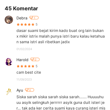
45 Komentar
Debra
1
5
dasar suami bejat kirim kado buat org lain bukan
x mikir istrix malah punya istri baru kalau ketahua
n sama istri asli ribetkan jadix
01/02/2024
Harold
0
5
cam best cite
11/09/2023
Ayu
0
Siska sarah siska sarah siska sarah……. Huuuuhu
uu asyik selingkuh jerrrrrr asyik guna duit isteri je
r… tak ada ker cerita suami kaya curang isteri mis