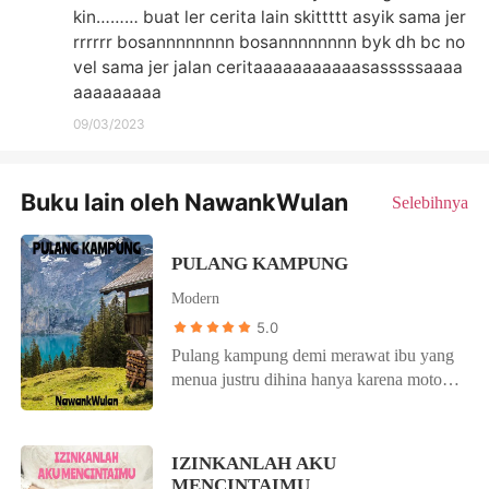
kin……… buat ler cerita lain skittttt asyik sama jer
rrrrrr bosannnnnnnn bosannnnnnnn byk dh bc no
vel sama jer jalan ceritaaaaaaaaaaasasssssaaaa
aaaaaaaaa
09/03/2023
Buku lain oleh NawankWulan
Selebihnya
PULANG KAMPUNG
Modern
5.0
Pulang kampung demi merawat ibu yang
menua justru dihina hanya karena motor
jadul, padahal punya showroom mobil di
Jakarta. Banyak fitnah yang didapatkan
Ningrum dan Huda, bagaimana mereka
IZINKANLAH AKU
menghadapi semuanya? Baca kisahnya di
MENCINTAIMU