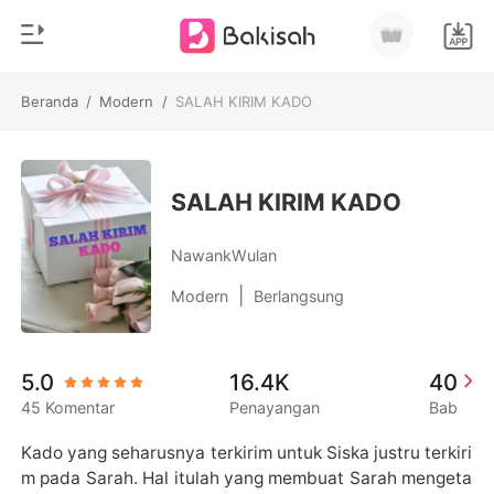
Beranda
/
Modern
/
SALAH KIRIM KADO
0
Beranda
Pengisian Ulang
Genre
SALAH KIRIM KADO
Modern
Riwayat Membaca
NawankWulan
Romantis
|
Modern
Berlangsung
Keluar
Cerita pendek
Miliarder
Unduh Aplikasi
5.0
16.4K
40
Likantrof
45 Komentar
Penayangan
Bab
Siklus
Kado yang seharusnya terkirim untuk Siska justru terkiri
m pada Sarah. Hal itulah yang membuat Sarah mengeta