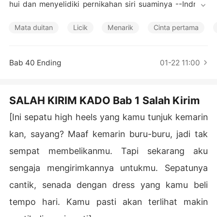
Cerita Pilihan
hui dan menyelidiki pernikahan siri suaminya --Indra--
 dengan Siska.

Mata duitan
Licik
Menarik
Cinta pertama
Siska yang dulu merupakan primadona di SMA mereka.
 Dia korban broken home hingga sangat membutuhkan k
asih sayang dan perhatian orang lain, karena itu pula di
Bab 40 Ending
01-22 11:00
a diam-diam mau dijadikan istri kedua. Selain butuh cin
ta, dia juga tak mau hidup miskin. 

SALAH KIRIM KADO Bab 1 Salah Kirim
Sarah yang sudah tahu pernikahan suaminya pun memil
iki banyak rencana untuk mempermalukan dan memberi 
[Ini sepatu high heels yang kamu tunjuk kemarin
pelajaran berharga untuk Siska dan Indra, sebelum dia
kan, sayang? Maaf kemarin buru-buru, jadi tak
 menggugat cerai.

sempat membelikanmu. Tapi sekarang aku
Perceraian Sarah dengan Indra seolah membuka peluan
sengaja mengirimkannya untukmu. Sepatunya
g Dareen untuk menyatakan cintanya lagi. Daren adalah 
sahabat Attar yang tak lain kakak kandung Sarah. Dia m
cantik, senada dengan dress yang kamu beli
emang mencintai Sarah sejak dulu. 

tempo hari. Kamu pasti akan terlihat makin
Siska tak terima saat Indra jatuh miskin. Awalnya dia ma