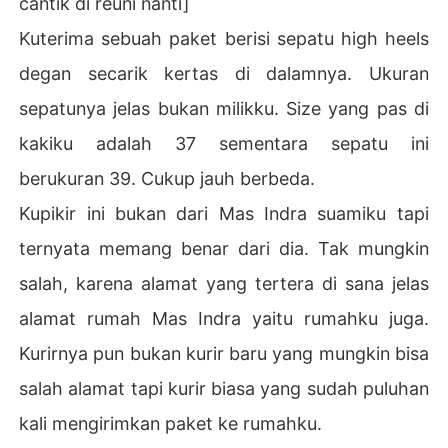
cantik di reuni nanti]
u dijadikan istri kedua karena melihat kemapanan Indra. 
Kuterima sebuah paket berisi sepatu high heels
Siska pun semakin dendam pada Sarah, apalagi saat ta
hu Sarah menjalin hubungan dengan Dareen, dia berusa
degan secarik kertas di dalamnya. Ukuran
ha memisahkan mereka. 

sepatunya jelas bukan milikku. Size yang pas di
Bagaimana hubungan Sarah dan Dareen selanjutnya? A
kakiku adalah 37 sementara sepatu ini
pakah mereka tetap bersama atau justru berpisah karen
berukuran 39. Cukup jauh berbeda.
a fitnah dari Siska? 

Kupikir ini bukan dari Mas Indra suamiku tapi
Bagaimana pula hubungan Siska dan Indra? Apakah ada 
ternyata memang benar dari dia. Tak mungkin
balasan yang diterima Siska atas semua fitnah dan ulah
nya selama ini? 

salah, karena alamat yang tertera di sana jelas
alamat rumah Mas Indra yaitu rumahku juga.
Kurirnya pun bukan kurir baru yang mungkin bisa
salah alamat tapi kurir biasa yang sudah puluhan
kali mengirimkan paket ke rumahku.