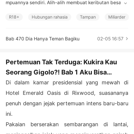
Cerita Pilihan
mpuannya sendiri. Alih-alih membuat keributan besar, d
ia pergi ke klub dan menyewa pria penghibur paling me
narik yang dia temukan.

R18+
Hubungan rahasia
Tampan
Miliarder
Setelah malam yang sangat menggairahkan, dia membe
rinya cek yang sangat besar. "Terima kasih. Mungkin ak
Bab 470 Dia Hanya Teman Bagiku
02-05 16:57
u akan membutuhkan bantuanmu lagi di masa depan."

Pria penghibur itu marah padanya karena dianggap tan
Pertemuan Tak Terduga: Kukira Kau
pa perasaan, tetapi Vanessa mengabaikan kata-katany
Seorang Gigolo?! Bab 1 Aku Bisa
a sebagai usaha untuk menarik perhatiannya.

Menawarkanmu Sesuatu yang Lebih
Di dalam kamar presidensial yang mewah di
Baru kemudian, ketika dia harus menemui Tuan Fuller ya
Baik
ng terkenal untuk membantu urusan bisnisnya, dia men
Hotel Emerald Oasis di Rixwood, suasananya
yadari bahwa pria yang dia tiduri bukanlah pria penghib
penuh dengan jejak pertemuan intens baru-baru
ur sama sekali.
ini.
Pakaian berserakan sembarangan di lantai,