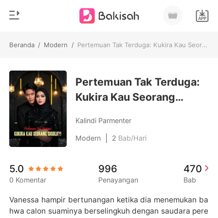
Beranda
/
Modern
/
Pertemuan Tak Terduga: Kukira Kau Seorang Gigolo?!
0
Beranda
Pengisian Ulang
Pertemuan Tak Terduga:
Genre
Kukira Kau Seorang
Modern
Riwayat Membaca
Gigolo?!
Romantis
Kalindi Parmenter
Keluar
Cerita pendek
|
Modern
2
Bab/Hari
Miliarder
Unduh Aplikasi
5.0
996
470
Likantrof
0 Komentar
Penayangan
Bab
Siklus
Vanessa hampir bertunangan ketika dia menemukan ba
hwa calon suaminya berselingkuh dengan saudara pere