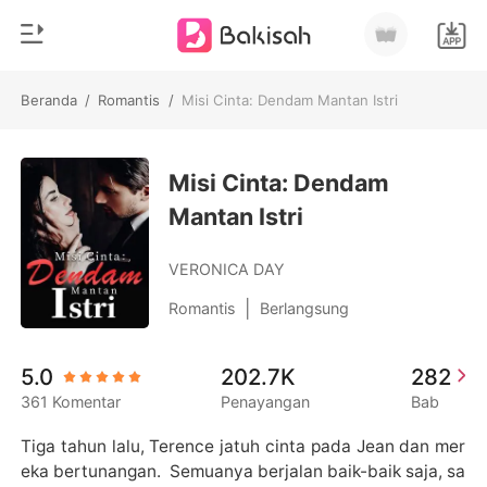
Beranda
/
Romantis
/
Misi Cinta: Dendam Mantan Istri
0
Beranda
Pengisian Ulang
Misi Cinta: Dendam
Genre
Mantan Istri
Modern
Riwayat Membaca
Romantis
VERONICA DAY
Keluar
Cerita pendek
|
Romantis
Berlangsung
Miliarder
Unduh Aplikasi
5.0
202.7K
282
Likantrof
361 Komentar
Penayangan
Bab
Siklus
Tiga tahun lalu, Terence jatuh cinta pada Jean dan mer
eka bertunangan.  Semuanya berjalan baik-baik saja, sa