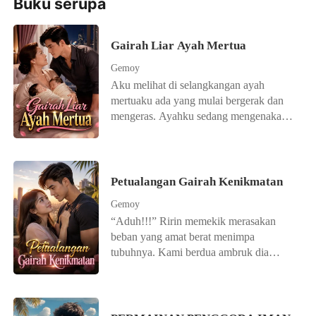
Buku serupa
Gairah Liar Ayah Mertua
Gemoy
Aku melihat di selangkangan ayah
mertuaku ada yang mulai bergerak dan
mengeras. Ayahku sedang mengenakan
sarung saat itu. Maka sangat mudah sekali
untuk terlihat jelas. Sepertinya ayahku
sedang ngaceng. Entah kenapa tiba-tiba
aku jadi deg-degan. Aku juga bingung
Petualangan Gairah Kenikmatan
apa yang harus aku lakukan. Untuk
Gemoy
menenangkan perasaanku, maka aku
“Aduh!!!” Ririn memekik merasakan
mengambil air yang ada di meja. Kulihat
beban yang amat berat menimpa
ayah tiba-tiba langsung menaruh
tubuhnya. Kami berdua ambruk dia
piringnya. Dia sadar kalo aku tahu apa
dengan posisi terlentang, aku
yang terjadi di selangkangannya. Secara
menindihnya dan dada kami saling
mengejutkan, sesuatu yang tak pernah
menempel erat. Sejenak mata kami
aku bayangkan terjadi. Ayah langsung
bertemu, dadanya terasa kenyal