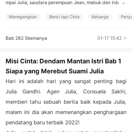
Cerita Pilihan
mpai Julia, saudara perempuan Jean, mabuk dan tidur d
engan Terence suatu malam karena alasan yang tidak d
iketahui.

Menegangkan
Benci tapi Cinta
Keluarga
Penya
 Karena pergantian peristiwa yang tiba-tiba ini, Terence 
akhirnya menikahi Julia, dan Jean memutuskan untuk pe
rgi ke negara lain.

Bab 282 Skemanya
01-17 15:42
 Namun, Terence menolak untuk menyentuh Julia sekali
 pun sejak malam itu, dan kebenciannya pada Julia tum
buh setiap hari.

Misi Cinta: Dendam Mantan Istri Bab 1
 Pada hari Jean kembali, Terence segera memutuskan u
Siapa yang Merebut Suami Julia
ntuk menceraikan Julia, dan tidak peduli seberapa kera
s Julia memohon untuk tidak menceraikannya, dia tidak
Hari ini adalah hari yang sangat penting bagi
 dapat digoyahkan.

 Merasa dikhianati oleh saudara perempuannya dan pri
Julia Gandhi. Agen Julia, Consuela Sakhi,
a yang dicintainya, Julia bersumpah pada dirinya sendir
memberi tahu sebuah berita baik kepada Julia,
i bahwa dia akan membalas dendam dan membuat mer
eka menyesali apa yang telah mereka lakukan padanya.
malam ini dia akan memenangkan penghargaan
pendatang baru terbaik 2022!