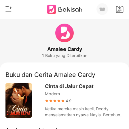
0
Beranda
Pengisian Ulang
Genre
Amalee Cardy
1 Buku yang Diterbitkan
Modern
Riwayat Membaca
Romantis
Buku dan Cerita Amalee Cardy
Keluar
Cerita pendek
Cinta di Jalur Cepat
Miliarder
Modern
Unduh Aplikasi
Likantrof
4.9
Ketika mereka masih kecil, Deddy
Siklus
menyelamatkan nyawa Nayla. Bertahun-
tahun kemudian, setelah Deddy berakhir
dalam keadaan koma akibat kecelakaan