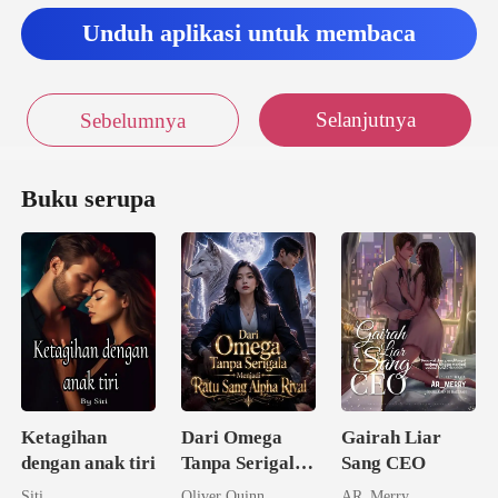
Unduh aplikasi untuk membaca
Selanjutnya
Sebelumnya
Buku serupa
Ketagihan
Dari Omega
Gairah Liar
dengan anak tiri
Tanpa Serigala
Sang CEO
Menjadi Ratu
Siti
Oliver Quinn
AR_Merry