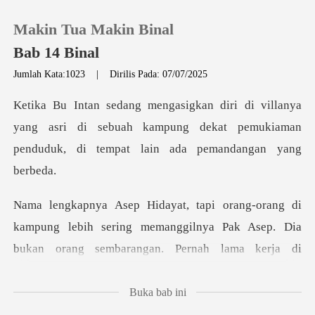
Makin Tua Makin Binal
Bab 14 Binal
Jumlah Kata:1023
|
Dirilis Pada: 07/07/2025
0
a
yang asri di sebuah kampung dekat pemukiaman
Pengisian Ulang
pen
Riwayat Membaca
Keluar
ring memanggilnya Pak Asep. Dia
bukan orang sembarangan. Pernah la
Unduh Aplikasi
Buka bab ini