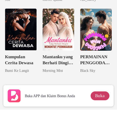
Sang Alpha
Rival
Kumpulan
Mantanku yang
PERMAINAN
Cerita Dewasa
Berhati Dingin
PENGGODA
Menuntut
IMAN
Bumi Ke Langit
Morning Mist
Black Sky
Pernikahan
Buka
Buka APP dan Klaim Bonus Anda