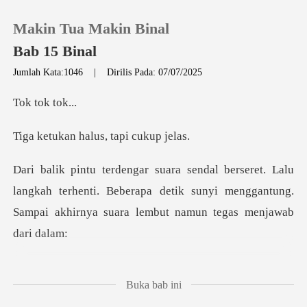
Makin Tua Makin Binal
Bab 15 Binal
Jumlah Kata:1046
|
Dirilis Pada: 07/07/2025
0
tok
halus, tapi
Pengisian Ulang
Riwayat Membaca
angkah terhenti. Beberapa detik sunyi menggantung.
Sampa
Keluar
Unduh Aplikasi
apa
Buka bab ini
nyum, membenarka