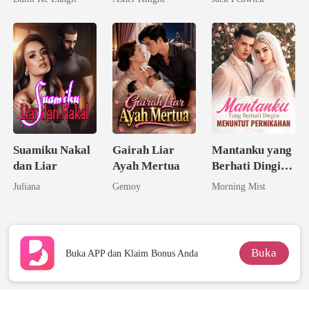
Seorang
Taipan Tak
Triliuner
Tersentuh
Suamiku Nakal
Gairah Liar
Mantanku yang
dan Liar
Ayah Mertua
Berhati Dingin
Menuntut
Juliana
Gemoy
Morning Mist
Pernikahan
Buka
Buka APP dan Klaim Bonus Anda