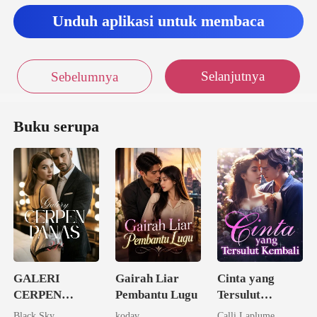
Unduh aplikasi untuk membaca
Selanjutnya
Sebelumnya
Buku serupa
GALERI
Gairah Liar
Cinta yang
CERPEN
Pembantu Lugu
Tersulut
PANAS 21+
Kembali
Black Sky
kodav
Calli Laplume