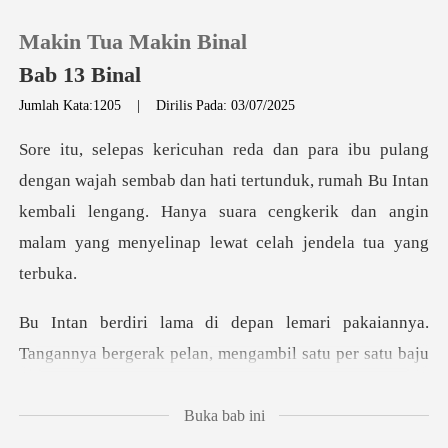
Makin Tua Makin Binal
Bab 13 Binal
Jumlah Kata:1205
|
Dirilis Pada: 03/07/2025
0
dan hati tertunduk, rumah Bu Intan
Pengisian Ulang
kembali lengang. Hanya suara cengker
Riwayat Membaca
Keluar
nnya.
Tangannya bergerak pelan, mengambil sa
Unduh Aplikasi
Buka bab ini