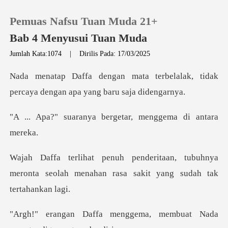
Pemuas Nafsu Tuan Muda 21+
Bab 4 Menyusui Tuan Muda
Jumlah Kata:1074
|
Dirilis Pada: 17/03/2025
0
terbelalak, tidak
percaya denga
Pengisian Ulang
ya bergetar, mengge
Riwayat Membaca
, tubuhnya
Keluar
meronta seolah menahan rasa
Unduh Aplikasi
nggema, membuat Nada