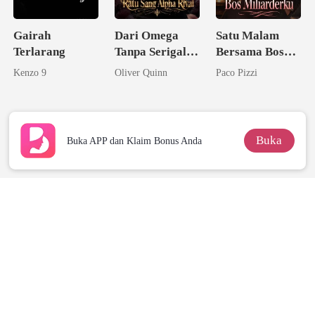
Gairah
Dari Omega
Satu Malam
Terlarang
Tanpa Serigala
Bersama Bos
Menjadi Ratu
Miliarderku
Kenzo 9
Oliver Quinn
Paco Pizzi
Sang Alpha
Rival
Buka
Buka APP dan Klaim Bonus Anda