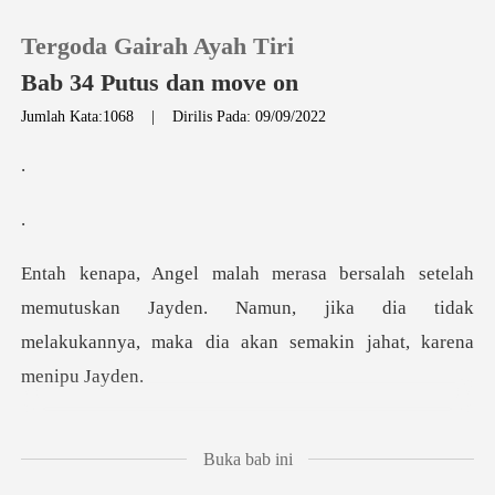
Tergoda Gairah Ayah Tiri
Bab 34 Putus dan move on
Jumlah Kata:1068
|
Dirilis Pada: 09/09/2022
0
Pengisian Ulang
Riwayat Membaca
emutuskan Jayden. Namun, jika dia tidak
melakukanny
Keluar
Unduh Aplikasi
exter, saat itu
Buka bab ini
dia sedang berkutat