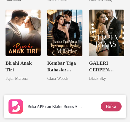
Tunanganku
Birahi Anak
Kembar Tiga
GALERI
Tiri
Rahasia:
CERPEN
Kesempatan
PANAS 21+
Fajar Merona
Clara Woods
Black Sky
Kedua Sang
Miliarder
Buka
Buka APP dan Klaim Bonus Anda