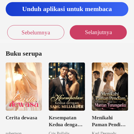
tentang J
Unduh aplikasi untuk membaca
berhen
Selanjutnya
Sebelumnya
Buku serupa
Cerita dewasa
Kesempatan
Menikahi
Kedua dengan
Paman Pendiam
Sang Miliarder
dari Mantan
robertson
Cris Pollalis
Karl Dermody