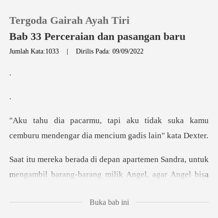
Tergoda Gairah Ayah Tiri
Bab 33 Perceraian dan pasangan baru
Jumlah Kata:1033
|
Dirilis Pada: 09/09/2022
0
Pengisian Ulang
dak suka kamu
Riwayat Membaca
cemburu mendengar di
Keluar
andra, untuk
mengambil barang-barang milik
Unduh Aplikasi
Buka bab ini
berhenti berceloteh