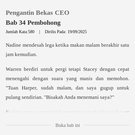
Pengantin Bekas CEO
Bab 34 Pembohong
Jumlah Kata:580
|
Dirilis Pada: 19/09/2025
0
etika makan malam bera
Pengisian Ulang
engan suara yang manis dan memohon.
Riwayat Membaca
"Tuan Harper, sudah malam, da
Keluar
ndengar nada bicara Stacey
Unduh Aplikasi
Buka bab ini