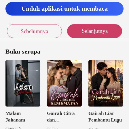
Unduh aplikasi untuk membaca
Selanjutnya
Sebelumnya
Buku serupa
Malam
Gairah Citra
Gairah Liar
Jahanam
dan
Pembantu Lugu
Kenikmatan
Gemoy N
Juliana
kodav