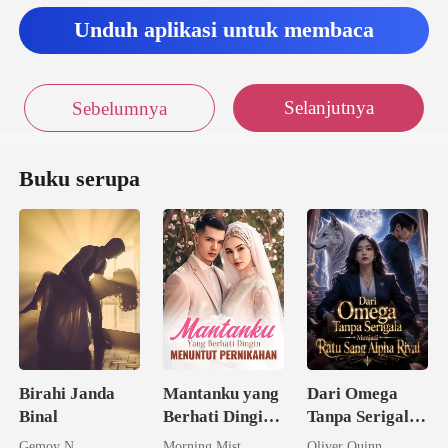
Unduh aplikasi untuk membaca
Selanjutnya
Sebelumnya
Buku serupa
Birahi Janda
Mantanku yang
Dari Omega
Binal
Berhati Dingin
Tanpa Serigala
Menuntut
Menjadi Ratu
Gemoy N
Morning Mist
Oliver Quinn