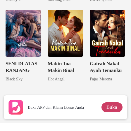
Pernikahan
Sang Alpha
Rival
SENI DI ATAS
Makin Tua
Gairah Nakal
RANJANG
Makin Binal
Ayah Temanku
Black Sky
Hot Angel
Fajar Merona
Buka
Buka APP dan Klaim Bonus Anda