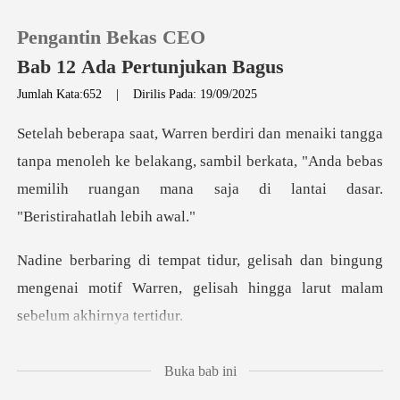
Pengantin Bekas CEO
Bab 12 Ada Pertunjukan Bagus
Jumlah Kata:652
|
Dirilis Pada: 19/09/2025
0
a menoleh ke belakang, sambil berkata, "Anda bebas
Pengisian Ulang
memilih ru
Riwayat Membaca
an bingung
Keluar
mengenai motif Warren, gelisah h
Unduh Aplikasi
nya, saat
Buka bab ini