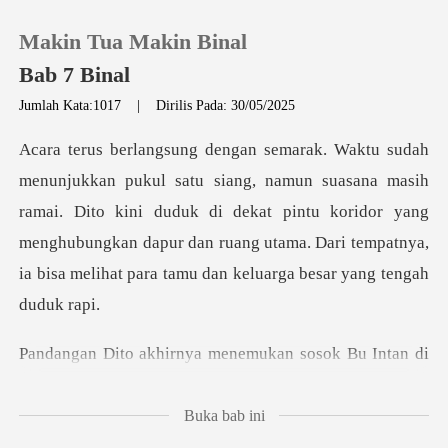
Makin Tua Makin Binal
Bab 7 Binal
Jumlah Kata:1017
|
Dirilis Pada: 30/05/2025
0
sana masih
Pengisian Ulang
ramai. Dito kini duduk di dekat pintu koridor yang
menghubungkan dapur dan ruang
Riwayat Membaca
Keluar
enemukan sosok Bu Intan d
Unduh Aplikasi
Buka bab ini