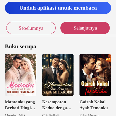
Unduh aplikasi untuk membaca
Selanjutnya
Sebelumnya
Buku serupa
Mantanku yang
Kesempatan
Gairah Nakal
Berhati Dingin
Kedua dengan
Ayah Temanku
Menuntut
Sang Miliarder
Morning Mist
Cris Pollalis
Fajar Merona