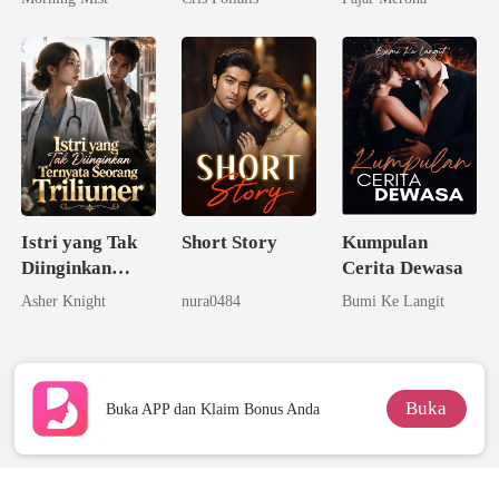
Pernikahan
Istri yang Tak
Short Story
Kumpulan
Diinginkan
Cerita Dewasa
Ternyata
Asher Knight
nura0484
Bumi Ke Langit
Seorang
Triliuner
Buka
Buka APP dan Klaim Bonus Anda