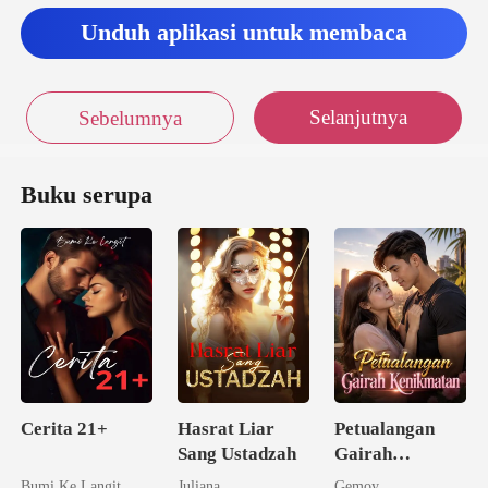
Unduh aplikasi untuk membaca
Selanjutnya
Sebelumnya
Buku serupa
Cerita 21+
Hasrat Liar
Petualangan
Sang Ustadzah
Gairah
Kenikmatan
Bumi Ke Langit
Juliana
Gemoy