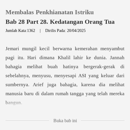
Membalas Penkhianatan Istriku
Bab 28 Part 28. Kedatangan Orang Tua
Jumlah Kata:1362
|
Dirilis Pada: 20/04/2025
0
Pengisian Ulang
hagia melihat buah hatinya bergerak-gerak di
sebelahnya, menyusu, menyesapi ASI yang keluar dari
Riwayat Membaca
sumber
Keluar
Unduh Aplikasi
ai dia Khali
Buka bab ini