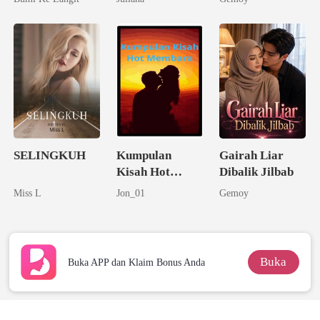
SELINGKUH
Kumpulan
Gairah Liar
Kisah Hot
Dibalik Jilbab
Membara
Miss L
Jon_01
Gemoy
Buka
Buka APP dan Klaim Bonus Anda