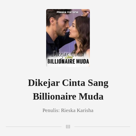
0
Pengisian Ulang
Riwayat Membaca
Dikejar Cinta Sang
Billionaire Muda
Keluar
Penulis:
Rieska Karisha
Unduh Aplikasi