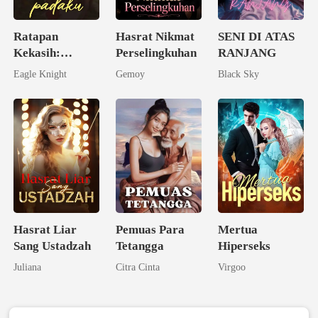
Ratapan
Hasrat Nikmat
SENI DI ATAS
Kekasih:
Perselingkuhan
RANJANG
Kembalilah
Eagle Knight
Gemoy
Black Sky
padaku
Hasrat Liar
Pemuas Para
Mertua
Sang Ustadzah
Tetangga
Hiperseks
Juliana
Citra Cinta
Virgoo