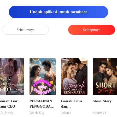
Unduh aplikasi untuk membaca
Sebelumnya
Selanjutnya
airah Liar
PERMAINAN
Gairah Citra
Short Story
Sang CEO
PENGGODA
dan
IMAN
Kenikmatan
R_Merry
Black Sky
Juliana
nura0484