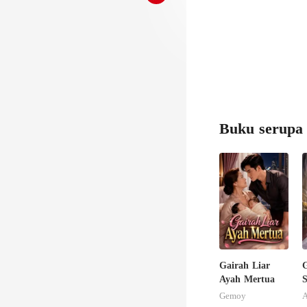
Buku serupa
Gairah Liar
G
Ayah Mertua
Gemoy
A