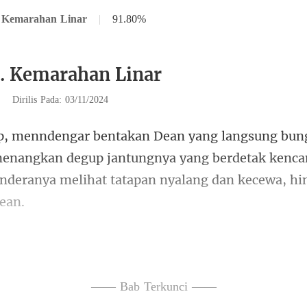
. Kemarahan Linar
|
91.80%
. Kemarahan Linar
|
Dirilis Pada: 03/11/2024
enangkan degup jantungnya yang berdetak kencan
g wajah untuk meng
n
—— Bab Terkunci ——