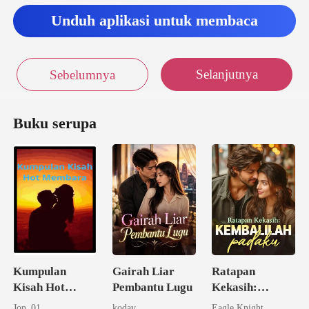
Unduh aplikasi untuk membaca
Selanjutnya
Sebelumnya
Buku serupa
Kumpulan
Gairah Liar
Ratapan
Kisah Hot
Pembantu Lugu
Kekasih:
Membara
Kembalilah
Jon_01
kodav
Eagle Knight