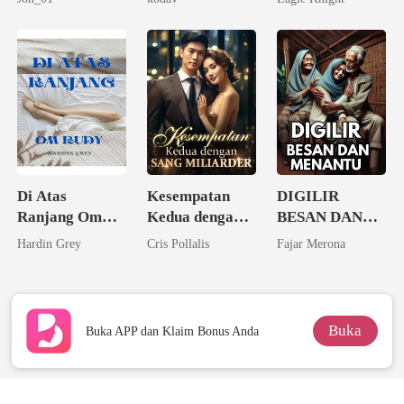
padaku
Di Atas
Kesempatan
DIGILIR
Ranjang Om
Kedua dengan
BESAN DAN
Rudy
Sang Miliarder
MENANTU -
Hardin Grey
Cris Pollalis
Fajar Merona
Rahasia Birahi
Kampung
Buka
Buka APP dan Klaim Bonus Anda