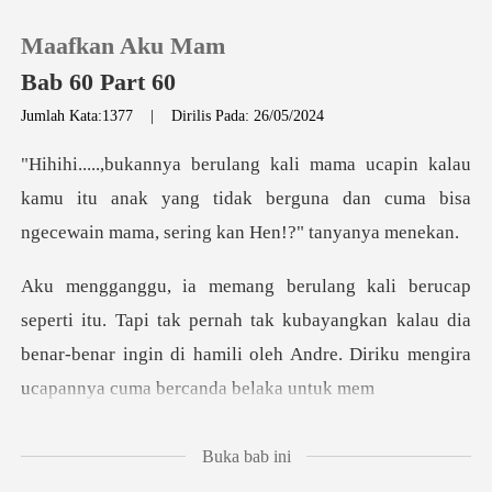
Maafkan Aku Mam
Bab 60 Part 60
Jumlah Kata:1377
|
Dirilis Pada: 26/05/2024
0
lau
kamu itu anak yang tidak berguna dan cuma bisa
Pengisian Ulang
Riwayat Membaca
tak pernah tak kubayangkan kalau dia
Keluar
benar-benar ingin di hamili o
Unduh Aplikasi
Buka bab ini